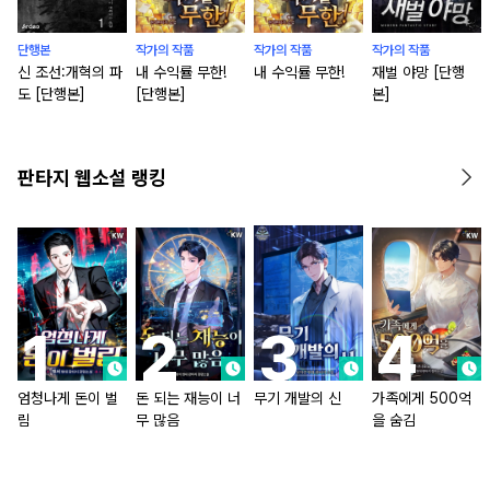
단행본
작가의 작품
작가의 작품
작가의 작품
신 조선:개혁의 파
내 수익률 무한!
내 수익률 무한!
재벌 야망 [단행
도 [단행본]
[단행본]
본]
판타지 웹소설 랭킹
엄청나게 돈이 벌
돈 되는 재능이 너
무기 개발의 신
가족에게 500억
림
무 많음
을 숨김