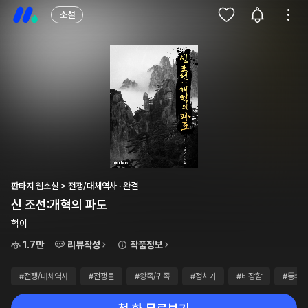
소설
판타지 웹소설 > 전쟁/대체역사 · 완결
신 조선:개혁의 파도
혁이
1.7만
리뷰작성
작품정보
#전쟁/대체역사
#전쟁물
#왕족/귀족
#정치가
#비장함
#통쾌함