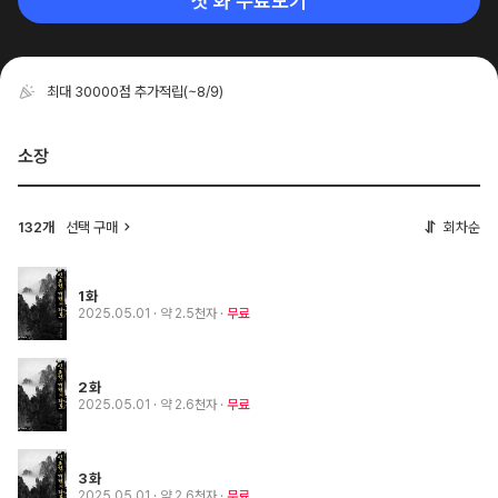
첫 화 무료보기
최대 30000점 추가적립
(~8/9)
소장
132개
선택 구매
회차순
1화
2025.05.01
· 약 2.5천자
무료
2화
2025.05.01
· 약 2.6천자
무료
3화
2025.05.01
· 약 2.6천자
무료