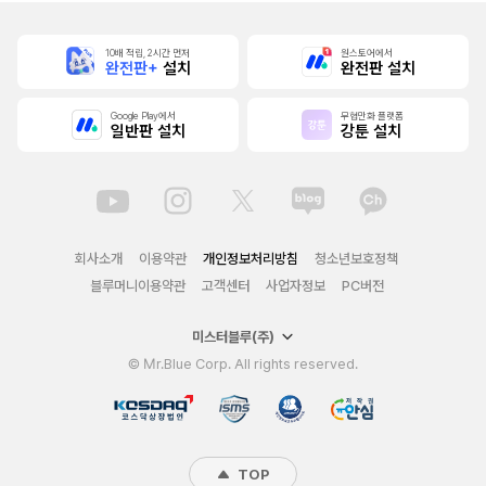
10배 적립, 2시간 먼저
원스토어에서
완전판+
설치
완전판 설치
Google Play에서
무협만화 플랫폼
일반판 설치
강툰 설치
회사소개
이용약관
개인정보처리방침
청소년보호정책
블루머니이용약관
고객센터
사업자정보
PC버전
미스터블루(주)
© Mr.Blue Corp. All rights reserved.
TOP