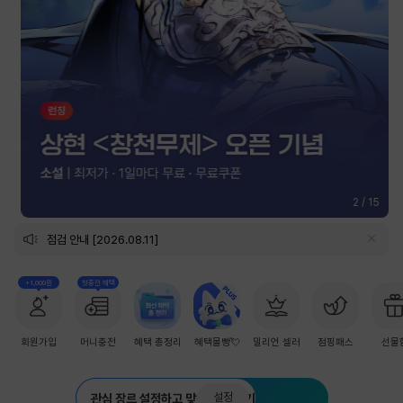
2
/
15
점검 안내 [2026.08.11]
+1,000원
첫충전 혜택
회원가입
머니충전
혜택 총정리
혜택몰빵💘
밀리언 셀러
점핑패스
선물
설정
관심 장르 설정하고 맞춤 추천 받기