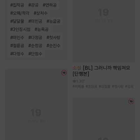
#
집착공
#
강공
#
연하공
#
오해/착각
#
상처수
#
달달물
#
미인공
#
능글공
#
3인칭시점
#
능욕공
#
미인수
#
다정공
#
첫사랑
#
절륜공
#
순정공
#
순진수
#
다정수
#
단정수
소설
[BL] 그러니까 책임져요
[단행본]
1.3만
#
피폐물
#
초딩공
#
삽질물
#
첫사랑
#
강공