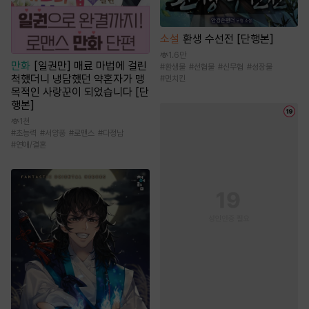
소설
환생 수선전 [단행본]
1.6만
만화
[일권만] 매료 마법에 걸린
#
환생물
#
선협물
#
신무협
#
성장물
척했더니 냉담했던 약혼자가 맹
#
먼치킨
목적인 사랑꾼이 되었습니다 [단
행본]
1천
#
초능력
#
서양풍
#
로맨스
#
다정남
#
연애/결혼