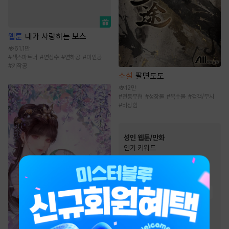
웹툰
내가 사랑하는 보스
61.1만
#
섹스파트너
#
연상수
#
연하공
#
미인공
#
키작공
소설
팔면도도
12만
#
전통무협
#
성장물
#
복수물
#
검객/무사
#
비장함
성인 웹툰/만화
인기 키워드
#
스테디셀러
#
능글남
#
하드코어
#
고수위
#
현대물
#
짝사랑
#
직진남
#
능욕
#
다정남
#
절륜남
#
오피스물
#
모럴리스