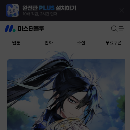
웹툰
만화
소설
무료쿠폰