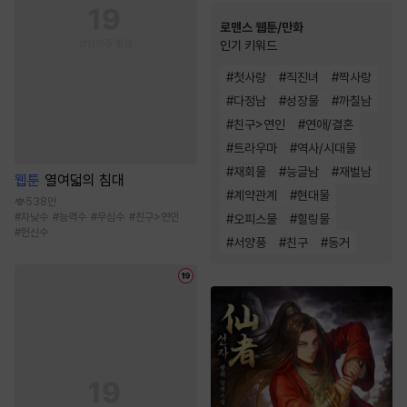
로맨스 웹툰/만화
인기 키워드
#
첫사랑
#
직진녀
#
짝사랑
#
다정남
#
성장물
#
까칠남
#
친구>연인
#
연애/결혼
#
트라우마
#
역사/시대물
#
재회물
#
능글남
#
재벌남
웹툰
열여덟의 침대
#
계약관계
#
현대물
538만
#
자낮수
#
능력수
#
무심수
#
친구>연인
#
오피스물
#
힐링물
#
헌신수
#
서양풍
#
친구
#
동거