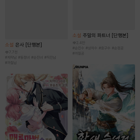
소설
주말의 파트너 [단행본]
2.4만
소설
은사 [단행본]
#
순진수
#
상처수
#
호구수
#
순정공
7.7천
#
까칠공
#
계략남
#
동정녀
#
순진녀
#
직진남
#
까칠남