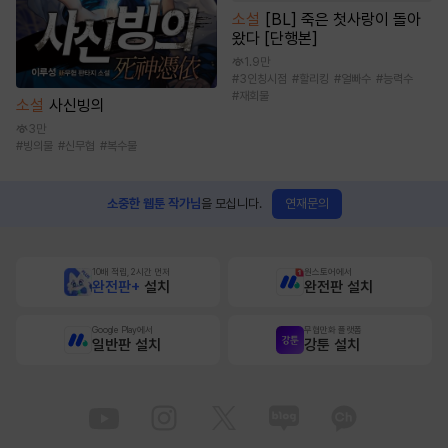
소설
[BL] 죽은 첫사랑이 돌아
왔다 [단행본]
1.9만
#
3인칭시점
#
할리킹
#
얼빠수
#
능력수
#
재회물
소설
사신빙의
3만
#
빙의물
#
신무협
#
복수물
연재문의
소중한 웹툰 작가님
을 모십니다.
10배 적립, 2시간 먼저
원스토어에서
완전판+
설치
완전판 설치
Google Play에서
무협만화 플랫폼
일반판 설치
강툰 설치