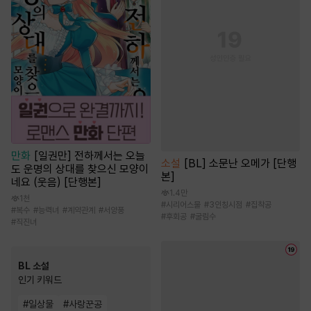
만화
[일권만] 전하께서는 오늘
소설
[BL] 소문난 오메가 [단행
도 운명의 상대를 찾으신 모양이
본]
네요 (웃음) [단행본]
1.4만
1천
#
시리어스물
#
3인칭시점
#
집착공
#
복수
#
능력녀
#
계약관계
#
서양풍
#
후회공
#
굴림수
#
직진녀
BL 소설
인기 키워드
#
일상물
#
사랑꾼공