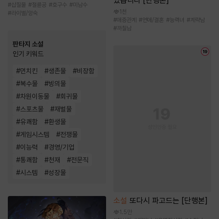
있습니다 [단행본]
#
삽질물
#
절륜공
#
호구수
#
미남수
1천
#
라이벌/앙숙
#
애증관계
#
연애/결혼
#
능력녀
#
계략남
#
까칠남
판타지 소설
인기 키워드
#
먼치킨
#
생존물
#
비장함
#
복수물
#
빙의물
#
차원이동물
#
회귀물
#
스포츠물
#
재벌물
#
유쾌함
#
환생물
#
게임시스템
#
전쟁물
#
이능력
#
경영/기업
#
통쾌함
#
천재
#
전문직
#
시스템
#
성장물
소설
또다시 파고드는 [단행본]
1.5만