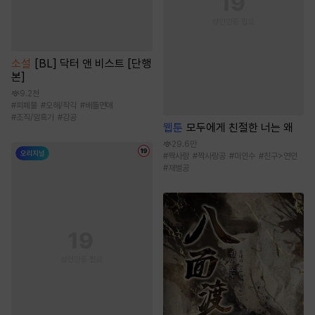
소설
[BL] 닥터 앤 비스트 [단행
본]
9.2천
#
피폐물
#
오해/착각
#
배틀연애
#
조직/암흑가
#
강공
웹툰
모두에게 친절한 너는 왜
29.6만
#
짝사랑
#
짝사랑공
#
미인수
#
친구>연인
#
재벌공