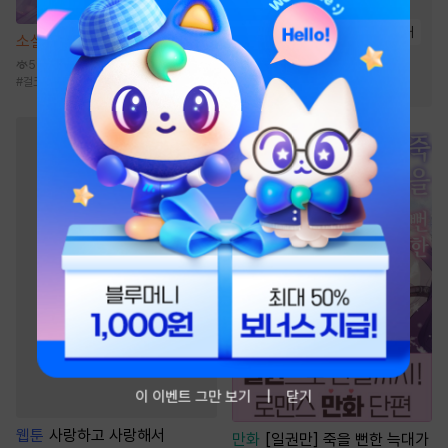
#
후방주의
#
유혹
#
연애/결혼
#
원나잇
#
동거
소설
몰락한 가문의 소저가 되다
#
계약관계
#
삼각관계
59.1만
#
걸크러시
#
동양풍
#
능력녀
#
전생/환생
#
여성인기
이 이벤트 그만 보기
닫기
웹툰
사랑하고 사랑해서
만화
[일권만] 죽을 뻔한 늑대가