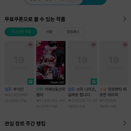
무료쿠폰으로 볼 수 있는 작품
기다리면 무료
선물
점핑패스
웹툰
부식인
만화
어쌔신&신데
웹툰
쓰리 나이츠,
소설
언로맨틱 페
렐라
실제로 합니다
로몬 테라피
92.8만
임애주
17.9만
나츠노 유조
1.3만
고토 / 두나래
1천
망랑독
12시간마다 무료
6시간마다 무료
1일마다 무료
1일마다 무료
관심 장르 주간 랭킹