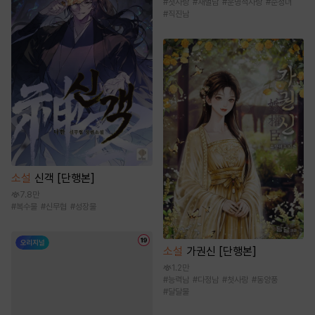
#
첫사랑
#
재벌남
#
운명적사랑
#
순정녀
#
직진남
소설
신객 [단행본]
7.8만
#
복수물
#
신무협
#
성장물
소설
가권신 [단행본]
1.2만
#
능력남
#
다정남
#
첫사랑
#
동양풍
#
달달물