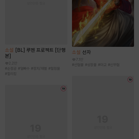
소설
[BL] 루멘 프로젝트 [단행
소설
선자
본]
7.1만
2.2만
#
선협물
#
성장물
#
마교
#
신무협
#
순정공
#
얼빠수
#
정치/재벌
#
힐링물
#
할리킹