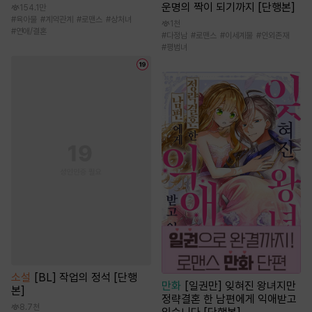
운명의 짝이 되기까지 [단행본]
154.1만
#
육아물
#
계약관계
#
로맨스
#
상처녀
1천
#
연애/결혼
#
다정남
#
로맨스
#
이세계물
#
인외존재
#
평범녀
소설
[BL] 작업의 정석 [단행
만화
[일권만] 잊혀진 왕녀지만
본]
정략결혼 한 남편에게 익애받고
8.7천