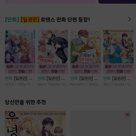
[만화]
[일권만]
로맨스 만화 단편 등장!
만화
[일권만] 모
만화
[일권만] 매
만화
[일권만] 웃
만화
[일권만] 전
든 것을 포기한 평
료 마법에 걸린 척
지 않는 약혼자님
하께서는 오늘도
나츠미 / 시바노 이즈미
Sane Takada / Koki Fuyutsuki
Nanohiru / Memeko
Shin Fukuda / Yoko
범한 영애는 젊은
했더니 냉담했던
이 사랑에 빠진 건
운명의 상대를 찾
빙제의 총애를 받
약혼자가 맹목적인
변장한 저인 것 같
으신 모양이네요
는다 [단행본]
당신만을 위한 추천
사랑꾼이 되었습니
습니다 [단행본]
(웃음) [단행본]
다 [단행본]