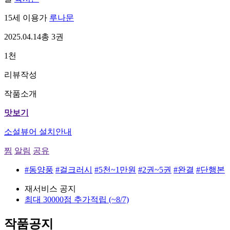
15세 이용가
루나문
2025.04.14
총 3권
1천
리뷰작성
작품소개
맛보기
소설뷰어 설치안내
찜
알림
공유
#동양풍
#걸크러시
#5천~1만원
#2권~5권
#완결
#단행본
재서비스 공지
최대 30000점 추가적립
(~8/7)
작품공지