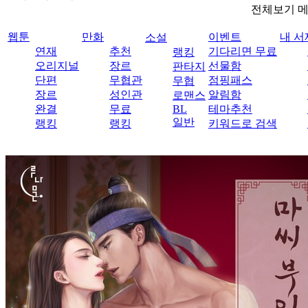
전체보기 
웹툰
만화
이벤트
내 서
소설
연재
추천
기다리면 무료
랭킹
오리지널
장르
선물함
판타지
단편
무협관
점핑패스
무협
장르
성인관
알림함
로맨스
완결
무료
BL
테마추천
일반
랭킹
랭킹
키워드로 검색