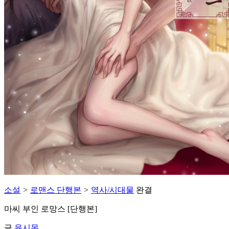
소설
>
로맨스 단행본
>
역사/시대물
완결
마씨 부인 로망스 [단행본]
글
육시몬