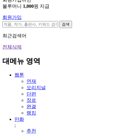
블루머니
1,000
원 지급
회원가입
검색
최근검색어
전체삭제
대메뉴 영역
웹툰
연재
오리지널
단편
장르
완결
랭킹
만화
;
추천