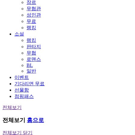
장르
무협관
성인관
무료
랭킹
소설
랭킹
판타지
무협
로맨스
BL
일반
이벤트
기다리면 무료
선물함
점핑패스
전체보기
전체보기
홈으로
전체보기 닫기