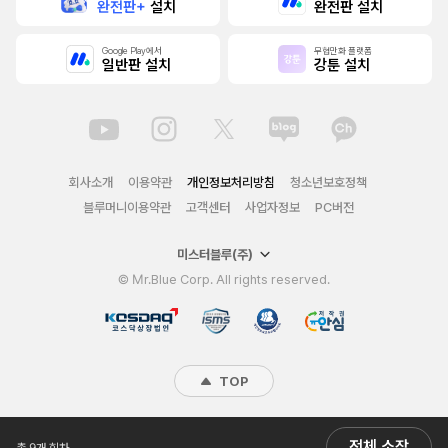
완전판+
설치
완전판 설치
Google Play에서
무협만화 플랫폼
일반판 설치
강툰 설치
회사소개
이용약관
개인정보처리방침
청소년보호정책
블루머니이용약관
고객센터
사업자정보
PC버전
미스터블루(주)
© Mr.Blue Corp. All rights reserved.
TOP
전체 소장
총 9개 회차