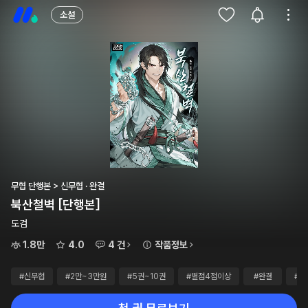
소설
무협 단행본 > 신무협 · 완결
북산철벽 [단행본]
도검
1.8만
4.0
4 건
작품정보
#신무협
#2만~3만원
#5권~10권
#별점4점이상
#완결
#단