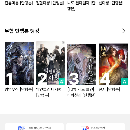
전륜마룡 [단행본]
철혈마룡 [단행본]
나도 천마일까 [단
신마룡 [단행본]
행본]
무협 단행본 랭킹
광명무신 [단행본]
악인들의 대사형
[10% 세트 할인]
선자 [단행본]
[단행본]
비뢰천신 [단행본]
10배 적립, 2시간 먼저
원스토어에서