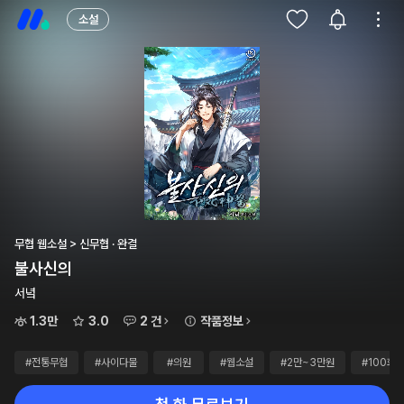
소설
무협 웹소설 > 신무협 · 완결
불사신의
서녘
1.3만
3.0
2 건
작품정보
#전통무협
#사이다물
#의원
#웹소설
#2만~3만원
#100화