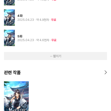
4화
2025.04.23
· 약 4.9천자
무료
5화
2025.04.23
· 약 4.6천자
무료
··· 펼치기
관련 작품