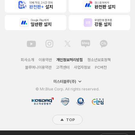
10배 적립, 2시간 먼저
원스토어에서
완전판+
설치
완전판 설치
Google Play에서
무협만화 플랫폼
일반판 설치
강툰 설치
회사소개
이용약관
개인정보처리방침
청소년보호정책
블루머니이용약관
고객센터
사업자정보
PC버전
미스터블루(주)
© Mr.Blue Corp. All rights reserved.
TOP