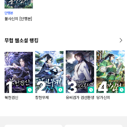
단행본
불사신의 [단행본]
무협 웹소설 랭킹
북천검신
창천무제
유씨검가 검선환생
당가신의