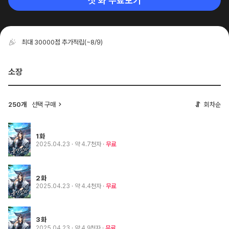
첫 화 무료보기
최대 30000점 추가적립
(~8/9)
소장
250개
선택 구매
회차순
1화
2025.04.23
· 약 4.7천자
무료
2화
2025.04.23
· 약 4.4천자
무료
3화
2025.04.23
· 약 4.9천자
무료