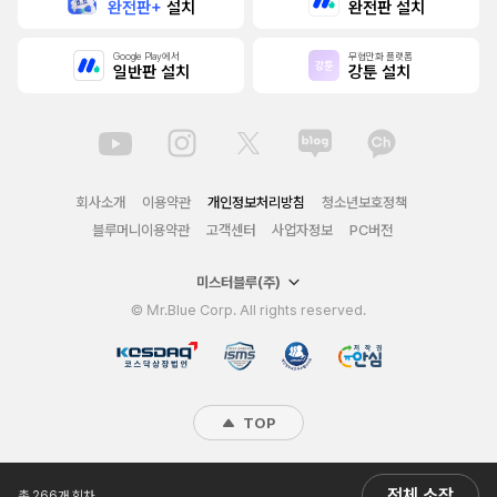
완전판+
설치
완전판 설치
Google Play에서
무협만화 플랫폼
일반판 설치
강툰 설치
회사소개
이용약관
개인정보처리방침
청소년보호정책
블루머니이용약관
고객센터
사업자정보
PC버전
미스터블루(주)
© Mr.Blue Corp. All rights reserved.
TOP
전체 소장
총 266개 회차