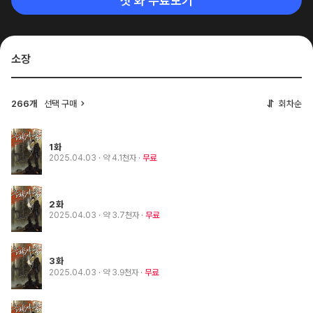
첫 화 무료보기
소장
266개
선택 구매
회차순
1화
2025.04.03
· 약 4.1천자
무료
2화
2025.04.03
· 약 3.7천자
무료
3화
2025.04.03
· 약 3.9천자
무료