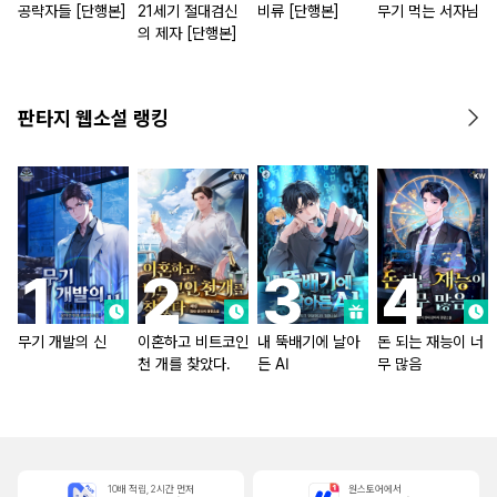
공략자들 [단행본]
21세기 절대검신
비류 [단행본]
무기 먹는 서자님
의 제자 [단행본]
판타지 웹소설 랭킹
무기 개발의 신
이혼하고 비트코인
내 뚝배기에 날아
돈 되는 재능이 너
천 개를 찾았다.
든 AI
무 많음
10배 적립, 2시간 먼저
원스토어에서