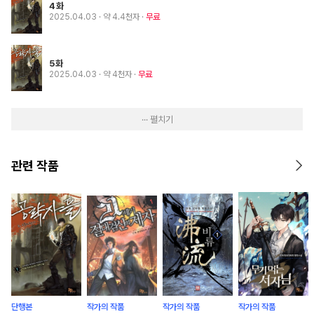
4화
2025.04.03
· 약 4.4천자
무료
5화
2025.04.03
· 약 4천자
무료
··· 펼치기
관련 작품
단행본
작가의 작품
작가의 작품
작가의 작품