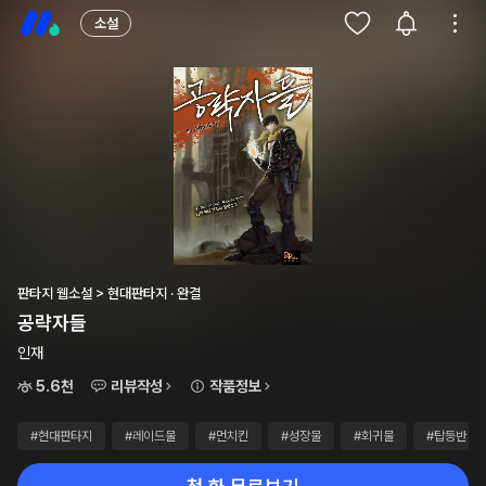
소설
판타지 웹소설 > 현대판타지 · 완결
공략자들
인재
5.6천
리뷰작성
작품정보
#현대판타지
#레이드물
#먼치킨
#성장물
#회귀물
#탑등반