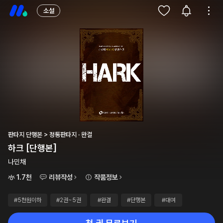
소설
판타지 단행본 > 정통판타지 · 완결
하크 [단행본]
나민채
1.7천
리뷰작성
작품정보
#5천원이하
#2권~5권
#완결
#단행본
#대여