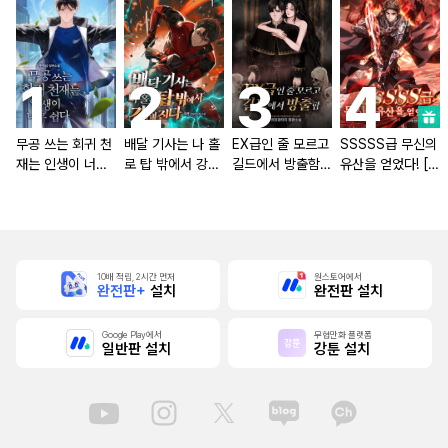
무공 쓰는 회귀 천
배달 기사는 나 홀
EX급인 줄 모르고
SSSSS급 무신의
재는 인생이 너무
로 탑 밖에서 강해
길드에서 방출함
유산을 얻었다! [단
쉽다 [단행본]
진다 [단행본]
[단행본]
행본]
10배 적립, 2시간 먼저
원스토어에서
완전판+
설치
완전판 설치
Google Play에서
무협만화 플랫폼
일반판 설치
강툰 설치