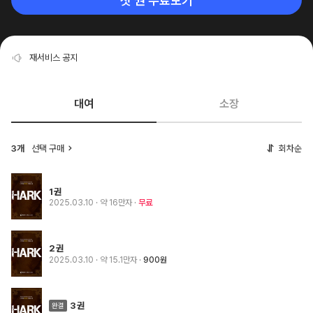
첫 권 무료보기
재서비스 공지
대여
소장
3개
선택 구매
회차순
1권
2025.03.10
· 약 16만자
무료
2권
2025.03.10
· 약 15.1만자
900원
3권