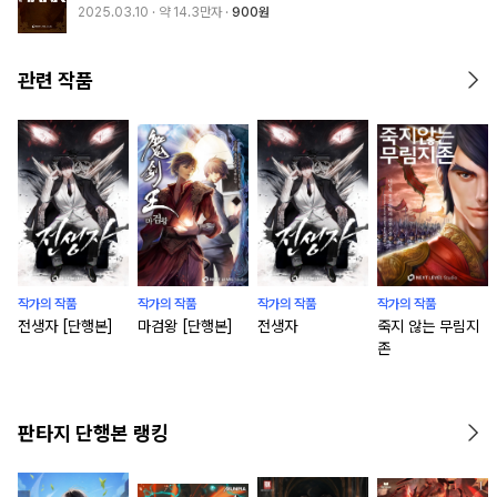
2025.03.10
· 약 14.3만자
900원
관련 작품
작가의 작품
작가의 작품
작가의 작품
작가의 작품
전생자 [단행본]
마검왕 [단행본]
전생자
죽지 않는 무림지
존
판타지 단행본 랭킹