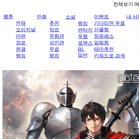
전체보기 
웹툰
만화
이벤트
내 서
소설
연재
추천
기다리면 무료
랭킹
오리지널
장르
선물함
판타지
단편
무협관
점핑패스
무협
장르
성인관
알림함
로맨스
완결
무료
BL
테마추천
일반
랭킹
랭킹
키워드로 검색