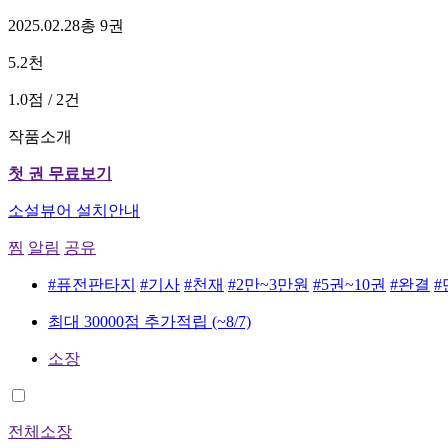
2025.02.28
총 9권
5.2천
1.0점 / 2건
작품소개
첫 권 무료보기
소설뷰어 설치안내
찜
알림
공유
#퓨전판타지
#기사
#천재
#2만~3만원
#5권~10권
#완결
#
최대 30000점 추가적립
(~8/7)
소장
전체소장