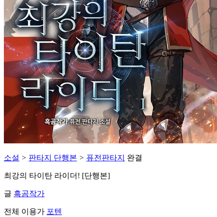
소설
>
판타지 단행본
>
퓨전판타지
완결
최강의 타이탄 라이더! [단행본]
글
흑곰작가
전체 이용가
포텐