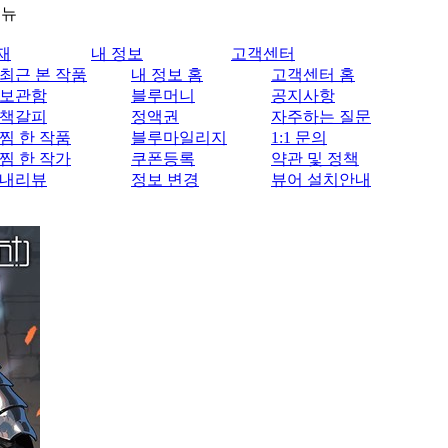
메뉴
재
내 정보
고객센터
최근 본 작품
내 정보 홈
고객센터 홈
보관함
블루머니
공지사항
책갈피
정액권
자주하는 질문
찜 한 작품
블루마일리지
1:1 문의
찜 한 작가
쿠폰등록
약관 및 정책
내리뷰
정보 변경
뷰어 설치안내