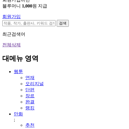
블루머니
1,000
원 지급
회원가입
검색
최근검색어
전체삭제
대메뉴 영역
웹툰
연재
오리지널
단편
장르
완결
랭킹
만화
;
추천