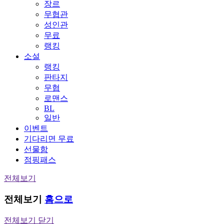
장르
무협관
성인관
무료
랭킹
소설
랭킹
판타지
무협
로맨스
BL
일반
이벤트
기다리면 무료
선물함
점핑패스
전체보기
전체보기
홈으로
전체보기 닫기