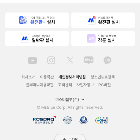
10배 적립, 2시간 먼저
원스토어에서
완전판+
설치
완전판 설치
Google Play에서
무협만화 플랫폼
일반판 설치
강툰 설치
회사소개
이용약관
개인정보처리방침
청소년보호정책
블루머니이용약관
고객센터
사업자정보
PC버전
미스터블루(주)
© Mr.Blue Corp. All rights reserved.
TOP