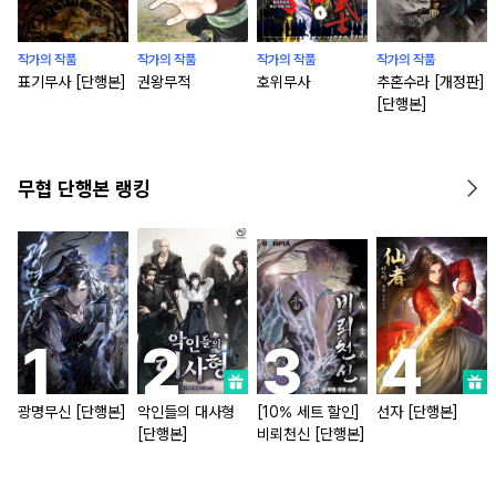
작가의 작품
작가의 작품
작가의 작품
작가의 작품
표기무사 [단행본]
권왕무적
호위무사
추혼수라 [개정판]
[단행본]
무협 단행본 랭킹
광명무신 [단행본]
악인들의 대사형
[10% 세트 할인]
선자 [단행본]
[단행본]
비뢰천신 [단행본]