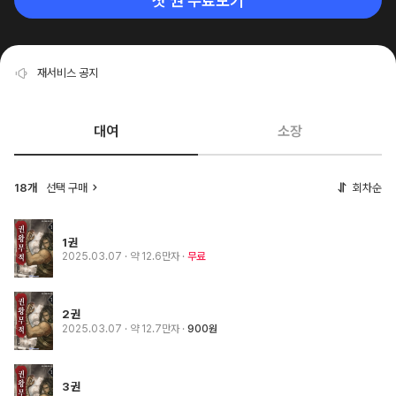
첫 권 무료보기
재서비스 공지
대여
소장
18개
선택 구매
회차순
1권
2025.03.07
· 약 12.6만자
무료
2권
2025.03.07
· 약 12.7만자
900원
3권