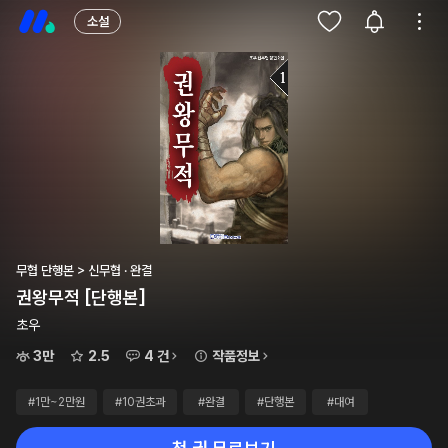
소설
무협 단행본 > 신무협 · 완결
권왕무적 [단행본]
초우
3만
2.5
4 건
작품정보
#1만~2만원
#10권초과
#완결
#단행본
#대여