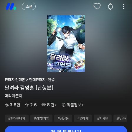
소설
판타지 단행본 > 현대판타지 · 완결
달려라 김영훈 [단행본]
머리아픈이
3.8만
2.6
8 건
작품정보
#현대판타지
#경영/기업
#성장물
#연예계
#회사원
#5만원+