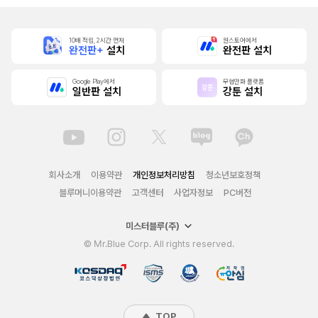
10배 적립, 2시간 먼저
원스토어에서
완전판+
설치
완전판 설치
Google Play에서
무협만화 플랫폼
일반판 설치
강툰 설치
회사소개
이용약관
개인정보처리방침
청소년보호정책
블루머니이용약관
고객센터
사업자정보
PC버전
미스터블루(주)
© Mr.Blue Corp. All rights reserved.
TOP