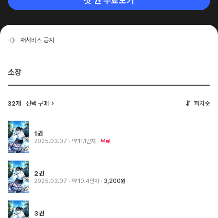
첫 권 무료보기
재서비스 공지
소장
32개
선택 구매
회차순
1권
2025.03.07
· 약 11.1만자
무료
2권
2025.03.07
· 약 10.4만자
3,200원
3권