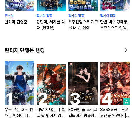
웹소설
작가의 작품
작가의 작품
작가의 작품
달려라 김영훈
강민혁, 세계를 먹
우주전함으로 지구
만년 백수 강태풍,
다 [단행본]
를 내 손 안에
우주선으로 인생
역전! [단행본]
판타지 단행본 랭킹
무공 쓰는 회귀 천
배달 기사는 나 홀
EX급인 줄 모르고
SSSSS급 무신의
재는 인생이 너무
로 탑 밖에서 강해
길드에서 방출함
유산을 얻었다! [단
쉽다 [단행본]
진다 [단행본]
[단행본]
행본]