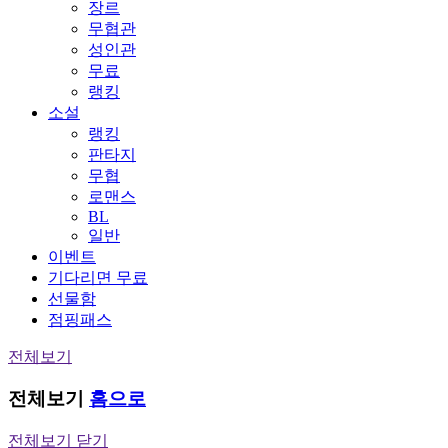
장르
무협관
성인관
무료
랭킹
소설
랭킹
판타지
무협
로맨스
BL
일반
이벤트
기다리면 무료
선물함
점핑패스
전체보기
전체보기
홈으로
전체보기 닫기