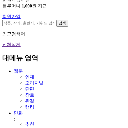
블루머니
1,000
원 지급
회원가입
검색
최근검색어
전체삭제
대메뉴 영역
웹툰
연재
오리지널
단편
장르
완결
랭킹
만화
;
추천