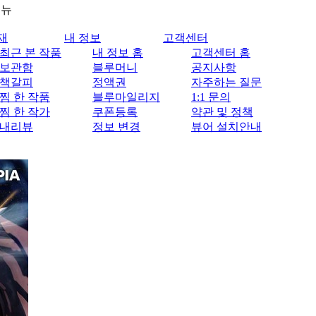
메뉴
재
내 정보
고객센터
최근 본 작품
내 정보 홈
고객센터 홈
보관함
블루머니
공지사항
책갈피
정액권
자주하는 질문
찜 한 작품
블루마일리지
1:1 문의
찜 한 작가
쿠폰등록
약관 및 정책
내리뷰
정보 변경
뷰어 설치안내