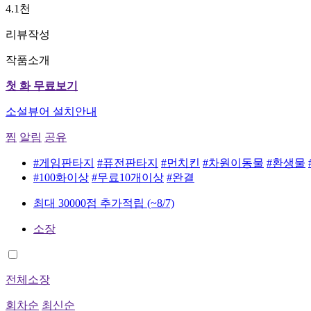
4.1천
리뷰작성
작품소개
첫 화 무료보기
소설뷰어 설치안내
찜
알림
공유
#게임판타지
#퓨전판타지
#먼치킨
#차원이동물
#환생물
#100화이상
#무료10개이상
#완결
최대 30000점 추가적립
(~8/7)
소장
전체소장
회차순
최신순