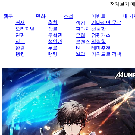
전체보기 
웹툰
만화
이벤트
내 서
소설
연재
추천
기다리면 무료
랭킹
오리지널
장르
선물함
판타지
단편
무협관
점핑패스
무협
장르
성인관
알림함
로맨스
완결
무료
BL
테마추천
일반
랭킹
랭킹
키워드로 검색