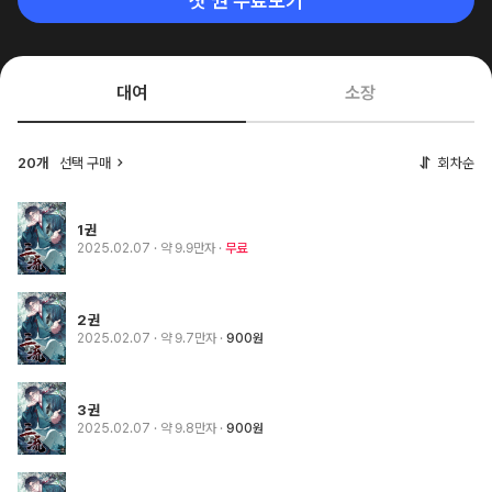
첫 권 무료보기
대여
소장
20개
선택 구매
회차순
1권
2025.02.07
· 약 9.9만자
무료
2권
2025.02.07
· 약 9.7만자
900원
3권
2025.02.07
· 약 9.8만자
900원