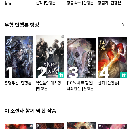
삼류
신객 [단행본]
황금백수 [단행본]
황금가 [단행본]
무협 단행본 랭킹
광명무신 [단행본]
악인들의 대사형
[10% 세트 할인]
선자 [단행본]
[단행본]
비뢰천신 [단행본]
이 소설과 함께 찜 한 작품