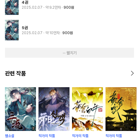
4권
2025.02.07
· 약 9.2만자
900원
5권
2025.02.07
· 약 10만자
900원
··· 펼치기
관련 작품
웹소설
작가의 작품
작가의 작품
작가의 작품