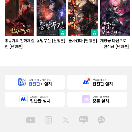
홍등가의 천하제일
동방무신 [단행본]
불사검마 [단행본]
재앙급 마신으로
인 [단행본]
무한성장 [단행본]
10배 적립, 2시간 먼저
원스토어에서
완전판+
설치
완전판 설치
Google Play에서
무협만화 플랫폼
일반판 설치
강툰 설치