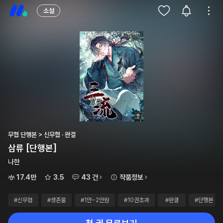
소설
무협 단행본 > 신무협 · 완결
삼류 [단행본]
나한
17.4만
3.5
43 건
작품정보
#신무협
#생존물
#1만~2만원
#10권초과
#완결
#단행본