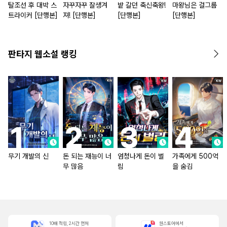
탈조선 후 대박 스
자꾸자꾸 잘생겨
밭 갈던 축신축왕!
마왕님은 걸그룹
트라이커 [단행본]
져! [단행본]
[단행본]
[단행본]
판타지 웹소설 랭킹
무기 개발의 신
돈 되는 재능이 너
엄청나게 돈이 벌
가족에게 500억
무 많음
림
을 숨김
10배 적립, 2시간 먼저
원스토어에서