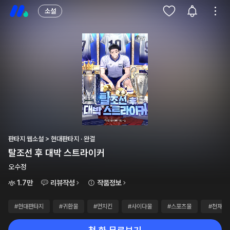
소설
판타지 웹소설 > 현대판타지 · 완결
탈조선 후 대박 스트라이커
오수정
1.7만
리뷰작성
작품정보
#현대판타지
#귀환물
#먼치킨
#사이다물
#스포츠물
#천재