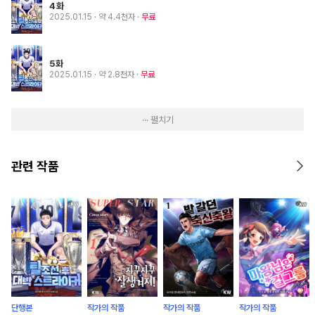
4화
2025.01.15
· 약 4.4천자
무료
5화
2025.01.15
· 약 2.8천자
무료
··· 펼치기
관련 작품
단행본
작가의 작품
작가의 작품
작가의 작품