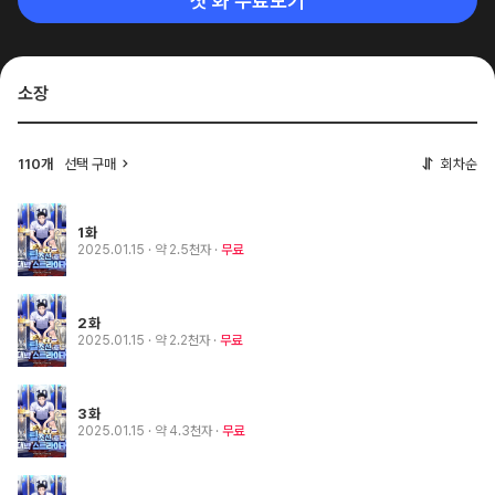
첫 화 무료보기
소장
110개
선택 구매
회차순
1화
2025.01.15
· 약 2.5천자
무료
2화
2025.01.15
· 약 2.2천자
무료
3화
2025.01.15
· 약 4.3천자
무료