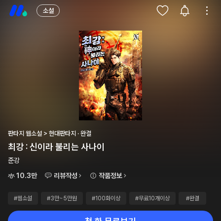
소설
판타지 웹소설 > 현대판타지 · 완결
최강 : 신이라 불리는 사나이
준강
10.3만
리뷰작성
작품정보
#웹소설
#3만~5만원
#100화이상
#무료10개이상
#완결