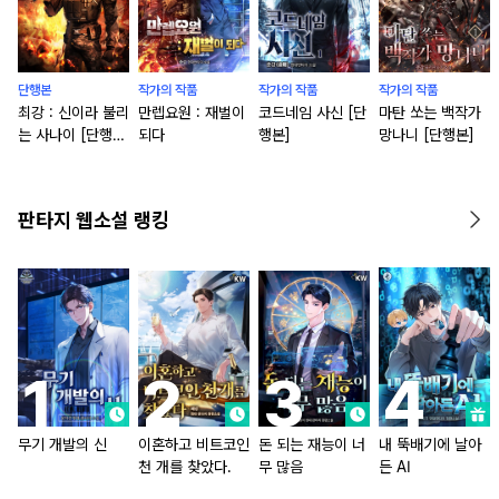
단행본
작가의 작품
작가의 작품
작가의 작품
최강 : 신이라 불리
만렙요원 : 재벌이
코드네임 사신 [단
마탄 쏘는 백작가
는 사나이 [단행
되다
행본]
망나니 [단행본]
본]
판타지 웹소설 랭킹
무기 개발의 신
이혼하고 비트코인
돈 되는 재능이 너
내 뚝배기에 날아
천 개를 찾았다.
무 많음
든 AI