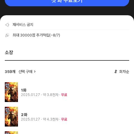
첫 화 무료보기
재서비스 공지
최대 30000점 추가적립
(~8/7)
소장
선택 구매
회차순
359개
1화
2025.01.27
· 약 3.8천자
무료
2화
2025.01.27
· 약 4.3천자
무료