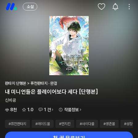
소설
판타지 단행본 > 퓨전판타지 · 완결
내 미니언들은 플레이어보다 세다 [단행본]
신비공
8천
1.0
1 건
작품정보
#퓨전판타지
#레이드물
#먼치킨
#사이다물
#생존물
#성장물