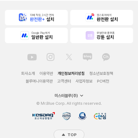
10배 적립, 2시간 먼저
원스토어에서
완전판+
설치
완전판 설치
Google Play에서
무협만화 플랫폼
일반판 설치
강툰 설치
회사소개
이용약관
개인정보처리방침
청소년보호정책
블루머니이용약관
고객센터
사업자정보
PC버전
미스터블루(주)
© Mr.Blue Corp. All rights reserved.
TOP