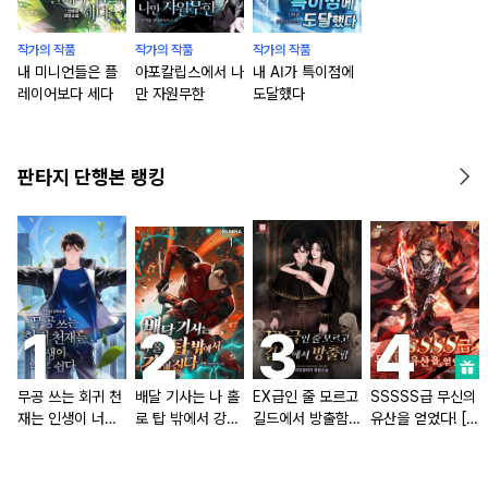
작가의 작품
작가의 작품
작가의 작품
내 미니언들은 플
아포칼립스에서 나
내 AI가 특이점에
레이어보다 세다
만 자원무한
도달했다
판타지 단행본 랭킹
무공 쓰는 회귀 천
배달 기사는 나 홀
EX급인 줄 모르고
SSSSS급 무신의
재는 인생이 너무
로 탑 밖에서 강해
길드에서 방출함
유산을 얻었다! [단
쉽다 [단행본]
진다 [단행본]
[단행본]
행본]