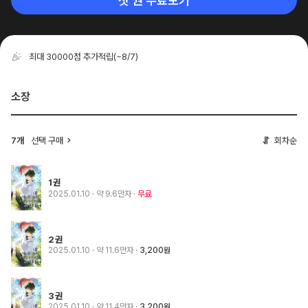
첫 권 무료보기
최대 30000점 추가적립
(~8/7)
소장
7개
선택 구매
회차순
1권
2025.01.10
· 약 9.6만자
무료
2권
2025.01.10
· 약 11.6만자
3,200원
3권
2025.01.10
· 약 11.4만자
3,200원