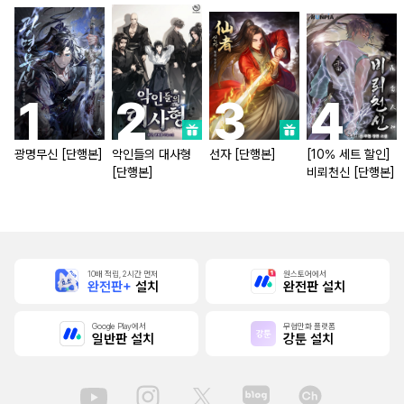
광명무신 [단행본]
악인들의 대사형
선자 [단행본]
[10% 세트 할인]
[단행본]
비뢰천신 [단행본]
10배 적립, 2시간 먼저
원스토어에서
완전판+
설치
완전판 설치
Google Play에서
무협만화 플랫폼
일반판 설치
강툰 설치