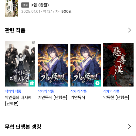
3권 (완결)
2025.01.01
· 약 12.1만자
900원
관련 작품
작가의 작품
작가의 작품
작가의 작품
작가의 작품
악인들의 대사형
기연독식 [단행본]
기연독식
악독한 [단행본]
[단행본]
무협 단행본 랭킹