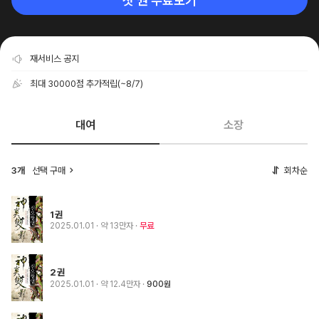
첫 권 무료보기
재서비스 공지
최대 30000점 추가적립
(~8/7)
대여
소장
3개
선택 구매
회차순
1권
2025.01.01
· 약 13만자
무료
2권
2025.01.01
· 약 12.4만자
900원