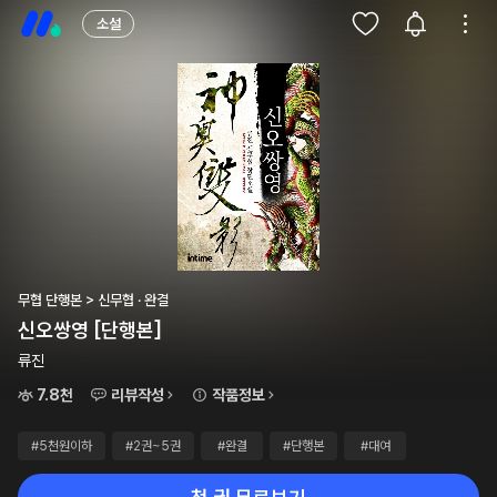
소설
무협 단행본 > 신무협 · 완결
신오쌍영 [단행본]
류진
7.8천
리뷰작성
작품정보
#5천원이하
#2권~5권
#완결
#단행본
#대여