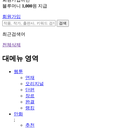
블루머니
1,000
원 지급
회원가입
검색
최근검색어
전체삭제
대메뉴 영역
웹툰
연재
오리지널
단편
장르
완결
랭킹
만화
;
추천