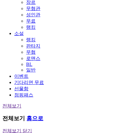
장르
무협관
성인관
무료
랭킹
소설
랭킹
판타지
무협
로맨스
BL
일반
이벤트
기다리면 무료
선물함
점핑패스
전체보기
전체보기
홈으로
전체보기 닫기