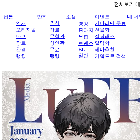
전체보기 
웹툰
만화
이벤트
내 서
소설
연재
추천
기다리면 무료
랭킹
오리지널
장르
선물함
판타지
단편
무협관
점핑패스
무협
장르
성인관
알림함
로맨스
완결
무료
BL
테마추천
일반
랭킹
랭킹
키워드로 검색