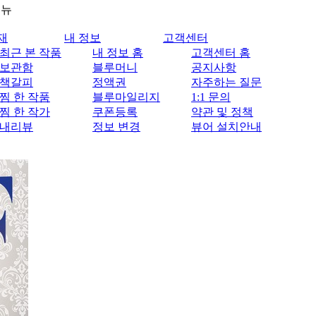
메뉴
재
내 정보
고객센터
최근 본 작품
내 정보 홈
고객센터 홈
보관함
블루머니
공지사항
책갈피
정액권
자주하는 질문
찜 한 작품
블루마일리지
1:1 문의
찜 한 작가
쿠폰등록
약관 및 정책
내리뷰
정보 변경
뷰어 설치안내