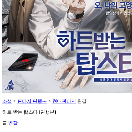
소설
>
판타지 단행본
>
현대판타지
완결
하트 받는 탑스타 [단행본]
글
벵갈