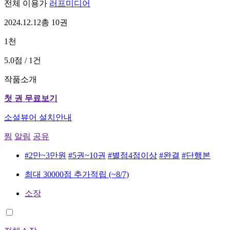
전체 이용가
러프미디어
2024.12.12
총 10권
1천
5.0점 / 1건
작품소개
첫 권 무료보기
소설뷰어 설치안내
찜
알림
공유
#2만~3만원
#5권~10권
#별점4점이상
#완결
#단행본
최대 30000점 추가적립
(~8/7)
소장