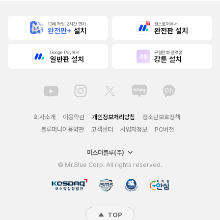
10배 적립, 2시간 먼저
원스토어에서
완전판+
설치
완전판 설치
Google Play에서
무협만화 플랫폼
일반판 설치
강툰 설치
회사소개
이용약관
개인정보처리방침
청소년보호정책
블루머니이용약관
고객센터
사업자정보
PC버전
미스터블루(주)
© Mr.Blue Corp. All rights reserved.
TOP