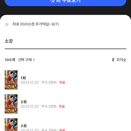
첫 화 무료보기
최대 30000점 추가적립
(~8/7)
소장
100개
선택 구매
회차순
1화
2024.12.20
· 약 4.4천자
무료
2화
2024.12.20
· 약 4.2천자
무료
3화
2024.12.20
· 약 4.3천자
무료