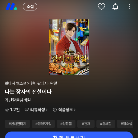
소설
판타지 웹소설 > 현대판타지 · 완결
나는 장사의 전설이다
가난탈출넘버원
1.2천
리뷰작성
작품정보
#현대판타지
#경영/기업
#성장물
#천재
#유쾌함
#웹소설