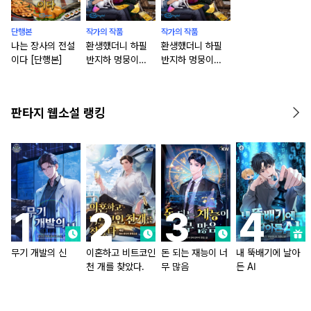
단행본
작가의 작품
작가의 작품
나는 장사의 전설
환생했더니 하필
환생했더니 하필
이다 [단행본]
반지하 멍뭉이
반지하 멍뭉이
'안'해피
'안'해피 [단행본]
판타지 웹소설 랭킹
무기 개발의 신
이혼하고 비트코인
돈 되는 재능이 너
내 뚝배기에 날아
천 개를 찾았다.
무 많음
든 AI