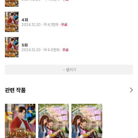
4화
2024.12.20
· 약 4.1천자
무료
5화
2024.12.20
· 약 4.5천자
무료
··· 펼치기
관련 작품