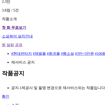
2.3만
3.8점 / 5건
작품소개
첫 화 무료보기
소설뷰어 설치안내
찜
알림
공유
#현대판타지
#재벌물
#회귀물
#웹소설
#3만~5만원
#10
재서비스 공지
작품공지
공지.1
제공사 및 필명 변경으로 재서비스되는 작품입니다
확인