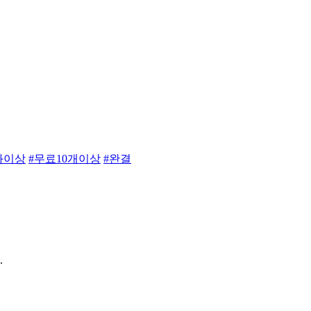
0화이상
#무료10개이상
#완결
.