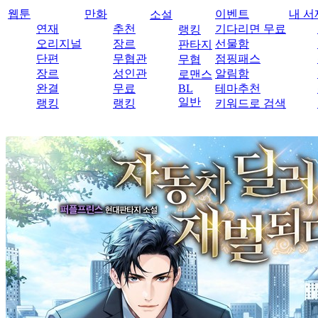
웹툰
만화
이벤트
내 서
소설
연재
추천
기다리면 무료
랭킹
오리지널
장르
선물함
판타지
단편
무협관
점핑패스
무협
장르
성인관
알림함
로맨스
완결
무료
BL
테마추천
일반
랭킹
랭킹
키워드로 검색