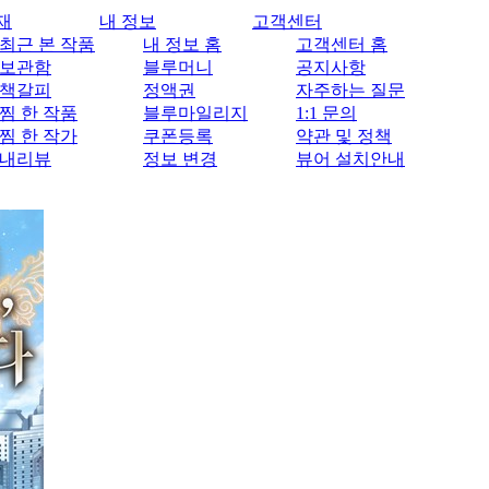
재
내 정보
고객센터
최근 본 작품
내 정보 홈
고객센터 홈
보관함
블루머니
공지사항
책갈피
정액권
자주하는 질문
찜 한 작품
블루마일리지
1:1 문의
찜 한 작가
쿠폰등록
약관 및 정책
내리뷰
정보 변경
뷰어 설치안내