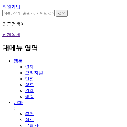
회원가입
검색
최근검색어
전체삭제
대메뉴 영역
웹툰
연재
오리지널
단편
장르
완결
랭킹
만화
;
추천
장르
무협관