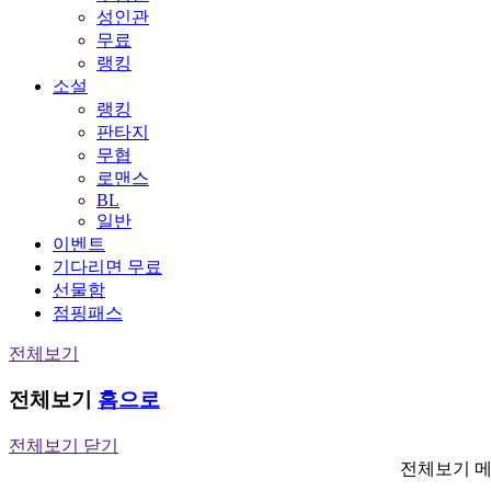
성인관
무료
랭킹
소설
랭킹
판타지
무협
로맨스
BL
일반
이벤트
기다리면 무료
선물함
점핑패스
전체보기
전체보기
홈으로
전체보기 닫기
전체보기 