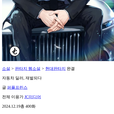
소설
>
판타지 웹소설
>
현대판타지
완결
자동차 딜러, 재벌되다
글
퍼플프린스
전체 이용가
JC미디어
2024.12.19
총 400화