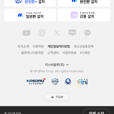
완전판+
설치
완전판 설치
Google Play에서
무협만화 플랫폼
일반판 설치
강툰 설치
회사소개
이용약관
개인정보처리방침
청소년보호정책
블루머니이용약관
고객센터
사업자정보
PC버전
미스터블루(주)
© Mr.Blue Corp. All rights reserved.
TOP
전체 소장
총 251개 회차