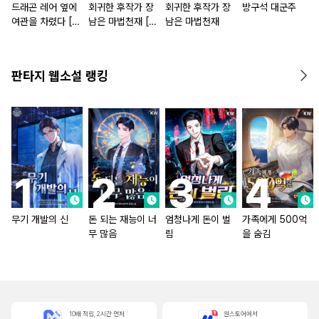
드래곤 레어 옆에
회귀한 후작가 장
회귀한 후작가 장
방구석 대군주
여관을 차렸다 [단
남은 마법천재 [단
남은 마법천재
행본]
행본]
판타지 웹소설 랭킹
무기 개발의 신
돈 되는 재능이 너
엄청나게 돈이 벌
가족에게 500억
무 많음
림
을 숨김
10배 적립, 2시간 먼저
원스토어에서