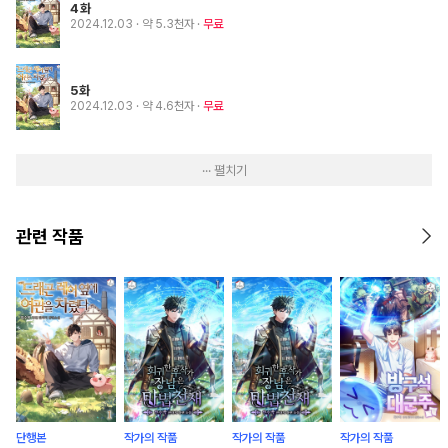
4화
2024.12.03
· 약 5.3천자
무료
5화
2024.12.03
· 약 4.6천자
무료
··· 펼치기
관련 작품
단행본
작가의 작품
작가의 작품
작가의 작품