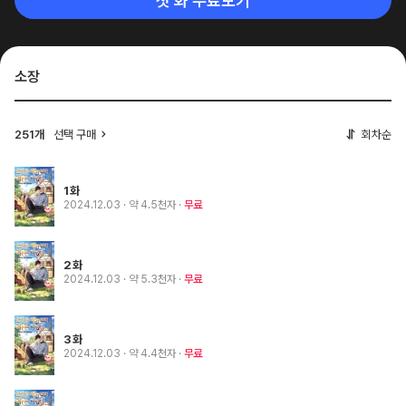
첫 화 무료보기
소장
251개
선택 구매
회차순
1화
2024.12.03
· 약 4.5천자
무료
2화
2024.12.03
· 약 5.3천자
무료
3화
2024.12.03
· 약 4.4천자
무료