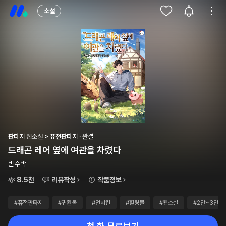
소설
판타지 웹소설 > 퓨전판타지 · 완결
드래곤 레어 옆에 여관을 차렸다
빈수박
8.5천
리뷰작성
작품정보
#퓨전판타지
#귀환물
#먼치킨
#힐링물
#웹소설
#2만~3만원