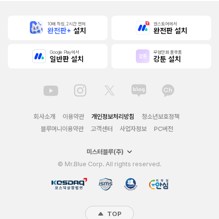
10배 적립, 2시간 먼저
원스토어에서
완전판+
설치
완전판 설치
Google Play에서
무협만화 플랫폼
일반판 설치
강툰 설치
회사소개
이용약관
개인정보처리방침
청소년보호정책
블루머니이용약관
고객센터
사업자정보
PC버전
미스터블루(주)
© Mr.Blue Corp. All rights reserved.
TOP