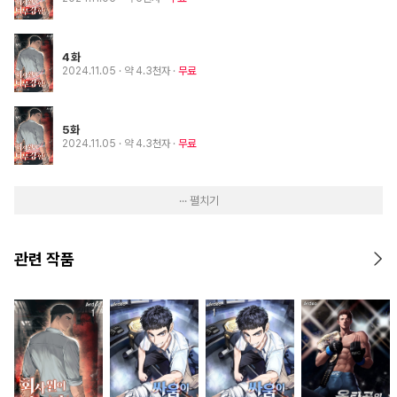
4화
2024.11.05
· 약 4.3천자
무료
5화
2024.11.05
· 약 4.3천자
무료
··· 펼치기
관련 작품