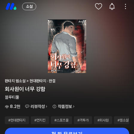
소설
판타지 웹소설 > 현대판타지 · 완결
회사원이 너무 강함
블루티풀
8.2천
리뷰작성
작품정보
#현대판타지
#먼치킨
#스포츠물
#격투가
#회사원
#웹소설