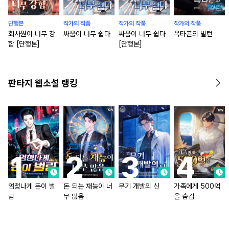
단행본
작가의 작품
작가의 작품
작가의 작품
회사원이 너무 강
싸움이 너무 쉽다
싸움이 너무 쉽다
옥타곤의 빌런
함 [단행본]
[단행본]
판타지 웹소설 랭킹
엄청나게 돈이 벌
돈 되는 재능이 너
무기 개발의 신
가족에게 500억
림
무 많음
을 숨김