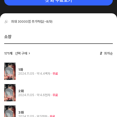
첫 화 무료보기
최대 30000점 추가적립
(~8/9)
소장
171개
선택 구매
회차순
1화
2024.11.05
· 약 4.4백자
무료
2화
2024.11.05
· 약 4.6천자
무료
3화
2024.11.05
· 약 5천자
무료