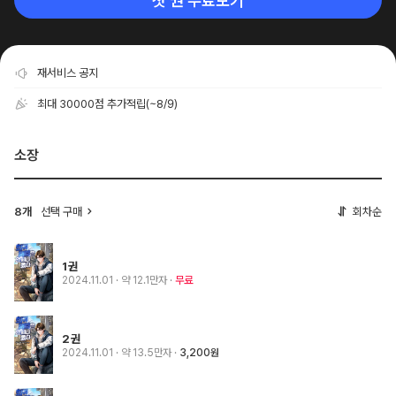
첫 권 무료보기
재서비스 공지
최대 30000점 추가적립
(~8/9)
소장
8개
선택 구매
회차순
1권
2024.11.01
· 약 12.1만자
무료
2권
2024.11.01
· 약 13.5만자
3,200원