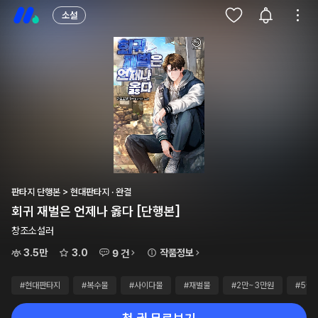
소설
판타지 단행본 > 현대판타지 · 완결
회귀 재벌은 언제나 옳다 [단행본]
창조소설러
3.5만
3.0
작품정보
9 건
#현대판타지
#복수물
#사이다물
#재벌물
#2만~3만원
#5권~