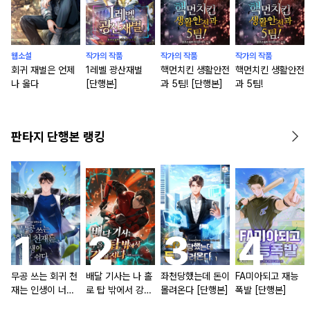
웹소설
작가의 작품
작가의 작품
작가의 작품
회귀 재벌은 언제
1레벨 광산재벌
핵먼치킨 생활안전
핵먼치킨 생활안전
나 옳다
[단행본]
과 5팀! [단행본]
과 5팀!
판타지 단행본 랭킹
무공 쓰는 회귀 천
배달 기사는 나 홀
좌천당했는데 돈이
FA미아되고 재능
재는 인생이 너무
로 탑 밖에서 강해
몰려온다 [단행본]
폭발 [단행본]
쉽다 [단행본]
진다 [단행본]