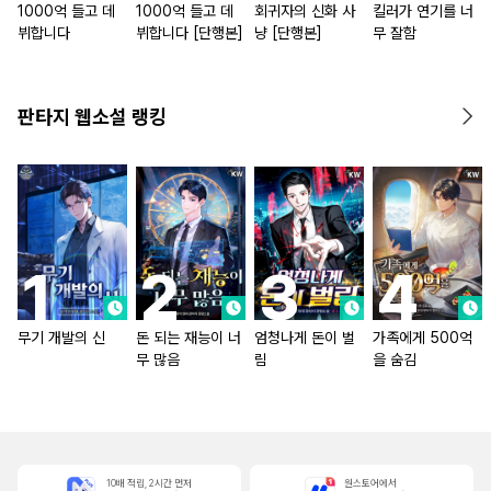
1000억 들고 데
1000억 들고 데
회귀자의 신화 사
킬러가 연기를 너
뷔합니다
뷔합니다 [단행본]
냥 [단행본]
무 잘함
판타지 웹소설 랭킹
무기 개발의 신
돈 되는 재능이 너
엄청나게 돈이 벌
가족에게 500억
무 많음
림
을 숨김
10배 적립, 2시간 먼저
원스토어에서