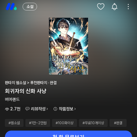
소설
판타지 웹소설 > 퓨전판타지 · 완결
회귀자의 신화 사냥
버머랜드
2.7천
리뷰작성
작품정보
#웹소설
#1만~2만원
#100화이상
#무료10개이상
#완결