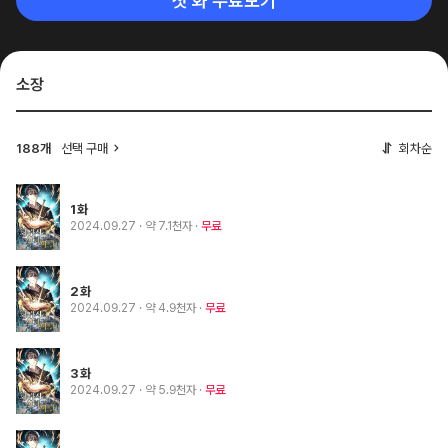
첫 화 무료보기
소장
188개
선택 구매
회차순
1화
2024.09.27
· 약 7.1천자
무료
2화
2024.09.27
· 약 4.9천자
무료
3화
2024.09.27
· 약 5.9천자
무료