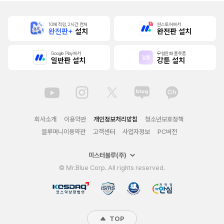
10배 적립, 2시간 먼저
원스토어에서
완전판+
설치
완전판 설치
Google Play에서
무협만화 플랫폼
일반판 설치
강툰 설치
회사소개
이용약관
개인정보처리방침
청소년보호정책
블루머니이용약관
고객센터
사업자정보
PC버전
미스터블루(주)
© Mr.Blue Corp. All rights reserved.
TOP