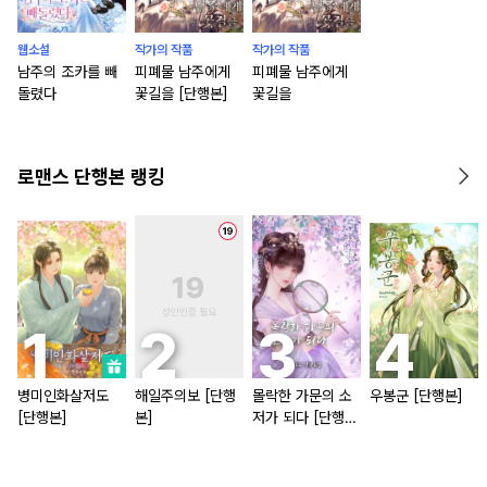
웹소설
작가의 작품
작가의 작품
남주의 조카를 빼
피폐물 남주에게
피폐물 남주에게
돌렸다
꽃길을 [단행본]
꽃길을
로맨스 단행본 랭킹
병미인화살저도
해일주의보 [단행
몰락한 가문의 소
우봉군 [단행본]
[단행본]
본]
저가 되다 [단행
본]