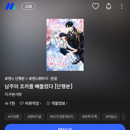
소설
로맨스 단행본 > 로맨스판타지 · 완결
남주의 조카를 빼돌렸다 [단행본]
지구본사탕
1천
리뷰작성
작품정보
#서양풍
#판타지물
#빙의/영혼체인지
#왕족/귀족
#까칠남
#