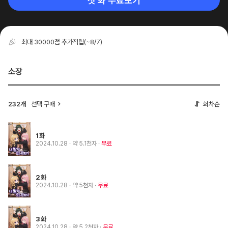
첫 화 무료보기
최대 30000점 추가적립
(~8/7)
소장
232개
선택 구매
회차순
1화
2024.10.28
· 약 5.1천자
무료
2화
2024.10.28
· 약 5천자
무료
3화
2024.10.28
· 약 5.2천자
무료