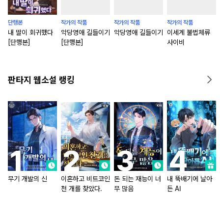
단행본
작가의 작품
작가의 작품
작가의 작품
내 딸이 회귀했다
악당영애 길들이기
악당영애 길들이기
이세계 불법체류
[단행본]
[단행본]
사이비
판타지 웹소설 랭킹
무기 개발의 신
이혼하고 비트코인
돈 되는 재능이 너
내 뚝배기에 날아
천 개를 찾았다.
무 많음
든 AI