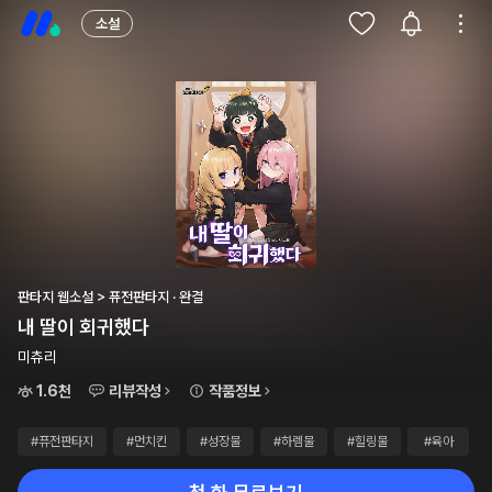
소설
판타지 웹소설 > 퓨전판타지 · 완결
내 딸이 회귀했다
미츄리
1.6천
리뷰작성
작품정보
#퓨전판타지
#먼치킨
#성장물
#하렘물
#힐링물
#육아