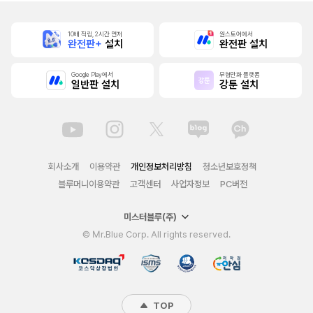
10배 적립, 2시간 먼저
원스토어에서
완전판+
설치
완전판 설치
Google Play에서
무협만화 플랫폼
일반판 설치
강툰 설치
회사소개
이용약관
개인정보처리방침
청소년보호정책
블루머니이용약관
고객센터
사업자정보
PC버전
미스터블루(주)
© Mr.Blue Corp. All rights reserved.
TOP