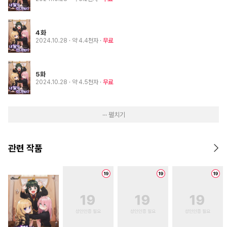
4화
2024.10.28
· 약 4.4천자
무료
5화
2024.10.28
· 약 4.5천자
무료
··· 펼치기
관련 작품