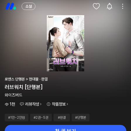
소설
로맨스 단행본 > 현대물 · 완결
러브워치 [단행본]
와이즈버드
1천
리뷰작성
작품정보
#1만~2만원
#2권~5권
#완결
#단행본