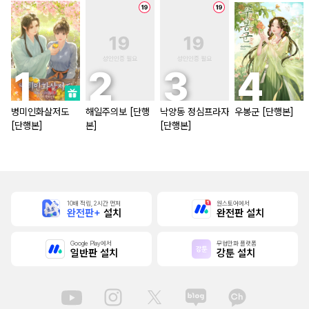
병미인화살저도
해일주의보 [단행
낙양동 정심프라자
우봉군 [단행본]
[단행본]
본]
[단행본]
10배 적립, 2시간 먼저
원스토어에서
완전판+
설치
완전판 설치
Google Play에서
무협만화 플랫폼
일반판 설치
강툰 설치