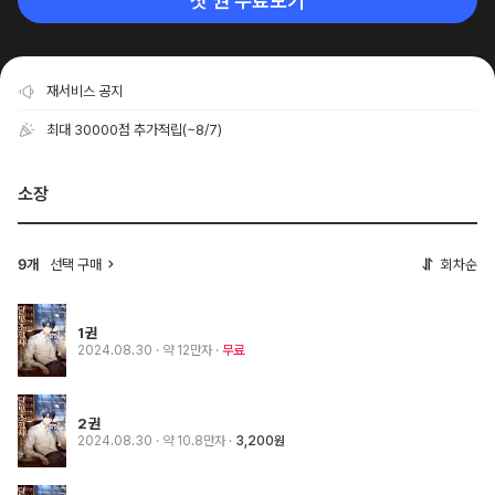
첫 권 무료보기
재서비스 공지
최대 30000점 추가적립
(~8/7)
소장
선택 구매
회차순
9개
1권
2024.08.30
· 약 12만자
무료
2권
2024.08.30
· 약 10.8만자
3,200원