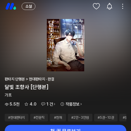
소설
판타지 단행본 > 현대판타지 · 완결
달빛 조향사 [단행본]
가프
5.5천
4.0
1 건
작품정보
#현대판타지
#전문직
#천재
#2만~3만원
#5권~10권
#별점