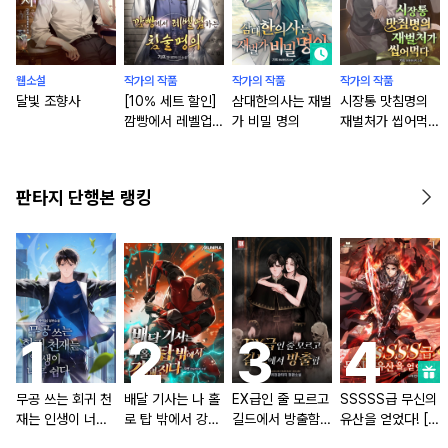
웹소설
작가의 작품
작가의 작품
작가의 작품
달빛 조향사
[10% 세트 할인]
삼대한의사는 재벌
시장통 맛침명의
깜빵에서 레벨업하
가 비밀 명의
재벌처가 씹어먹다
는 침술명의 [단행
[단행본]
본]
판타지 단행본 랭킹
무공 쓰는 회귀 천
배달 기사는 나 홀
EX급인 줄 모르고
SSSSS급 무신의
재는 인생이 너무
로 탑 밖에서 강해
길드에서 방출함
유산을 얻었다! [단
쉽다 [단행본]
진다 [단행본]
[단행본]
행본]