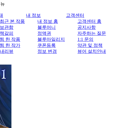
메뉴
재
내 정보
고객센터
최근 본 작품
내 정보 홈
고객센터 홈
보관함
블루머니
공지사항
책갈피
정액권
자주하는 질문
찜 한 작품
블루마일리지
1:1 문의
찜 한 작가
쿠폰등록
약관 및 정책
내리뷰
정보 변경
뷰어 설치안내