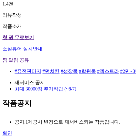
1.4천
리뷰작성
작품소개
첫 권 무료보기
소설뷰어 설치안내
찜
알림
공유
#퓨전판타지
#먼치킨
#성장물
#학원물
#엑스트라
#2만~
재서비스 공지
최대 30000점 추가적립
(~8/7)
작품공지
공지.1
제공사 변경으로 재서비스되는 작품입니다.
확인