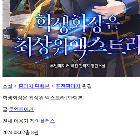
소설
>
판타지 단행본
>
퓨전판타지
완결
학생회장은 최상위 엑스트라 [단행본]
글
루인메이커
전체 이용가
제이플러스
2024.08.02
총 8권