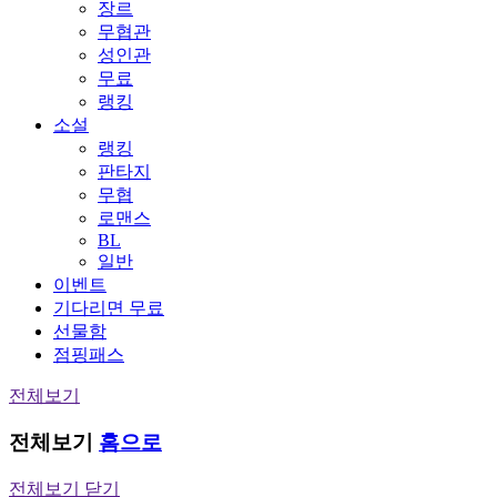
장르
무협관
성인관
무료
랭킹
소설
랭킹
판타지
무협
로맨스
BL
일반
이벤트
기다리면 무료
선물함
점핑패스
전체보기
전체보기
홈으로
전체보기 닫기