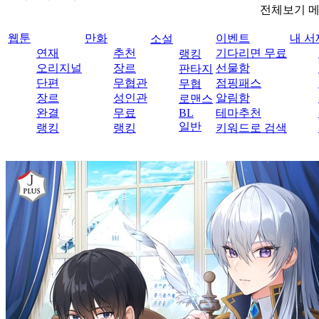
전체보기 
웹툰
만화
이벤트
내 서
소설
연재
추천
기다리면 무료
랭킹
오리지널
장르
선물함
판타지
단편
무협관
점핑패스
무협
장르
성인관
알림함
로맨스
완결
무료
BL
테마추천
일반
랭킹
랭킹
키워드로 검색