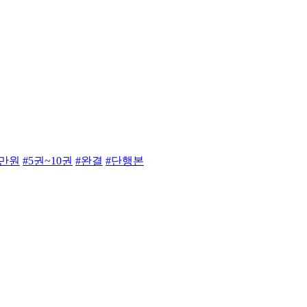
3만원
#5권~10권
#완결
#단행본