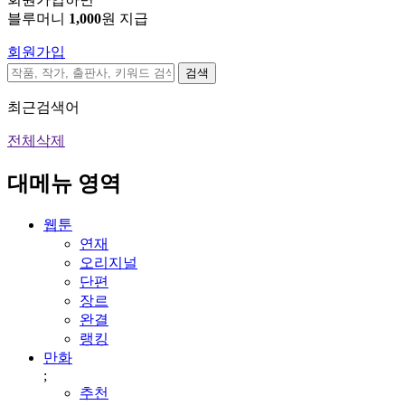
블루머니
1,000
원 지급
회원가입
검색
최근검색어
전체삭제
대메뉴 영역
웹툰
연재
오리지널
단편
장르
완결
랭킹
만화
;
추천