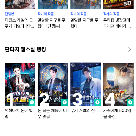
단행본
작가의 작품
작가의 작품
작가의 작품
디펜스 게임의 군
멸망한 지구를 주
멸망한 지구를 주
우리집 냉장고에
주가 되었다 [단행
웠다 [단행본]
웠다
드래곤 레어가 있
본]
다
판타지 웹소설 랭킹
엄청나게 돈이 벌
돈 되는 재능이 너
무기 개발의 신
가족에게 500억
림
무 많음
을 숨김