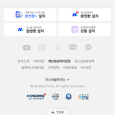
10배 적립, 2시간 먼저
원스토어에서
완전판+
설치
완전판 설치
Google Play에서
무협만화 플랫폼
일반판 설치
강툰 설치
회사소개
이용약관
개인정보처리방침
청소년보호정책
블루머니이용약관
고객센터
사업자정보
PC버전
미스터블루(주)
© Mr.Blue Corp. All rights reserved.
TOP