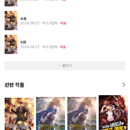
4화
2024.08.27
· 약 3.4천자
무료
5화
2024.08.27
· 약 3.9천자
무료
··· 펼치기
관련 작품