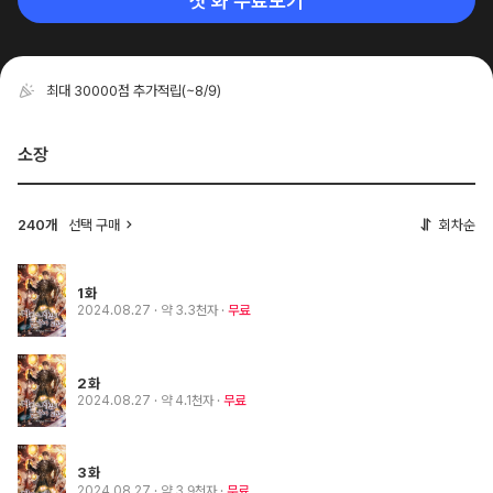
첫 화 무료보기
최대 30000점 추가적립
(~8/9)
소장
240개
선택 구매
회차순
1화
2024.08.27
· 약 3.3천자
무료
2화
2024.08.27
· 약 4.1천자
무료
3화
2024.08.27
· 약 3.9천자
무료