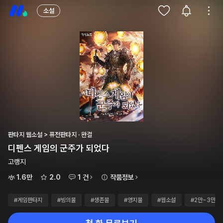
소설
판타지 웹소설 > 퓨전판타지 · 완결
디펜스 게임의 군주가 되었다
고랭지
1.6만
2.0
1 건
작품정보
#게임판타지
#빙의물
#생존물
#영지물
#웹소설
#2만~3만원