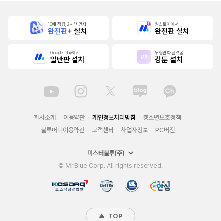
10배 적립, 2시간 먼저
원스토어에서
완전판+
설치
완전판 설치
Google Play에서
무협만화 플랫폼
일반판 설치
강툰 설치
회사소개
이용약관
개인정보처리방침
청소년보호정책
블루머니이용약관
고객센터
사업자정보
PC버전
미스터블루(주)
© Mr.Blue Corp. All rights reserved.
TOP