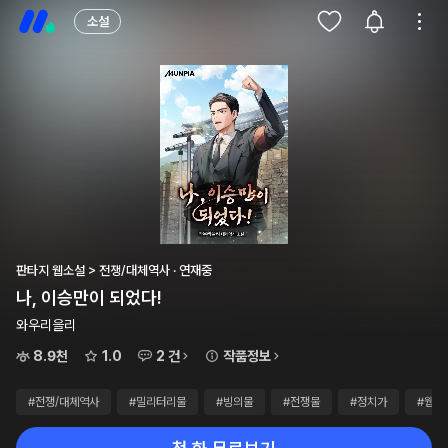
소설
판타지 웹소설 > 전쟁/대체역사 · 연재중
나, 이승만이 되었다!
와우리을리
8.9천
1.0
2 건
작품정보
#전쟁/대체역사
#밀리터리물
#빙의물
#전쟁물
#정치가
#웹소