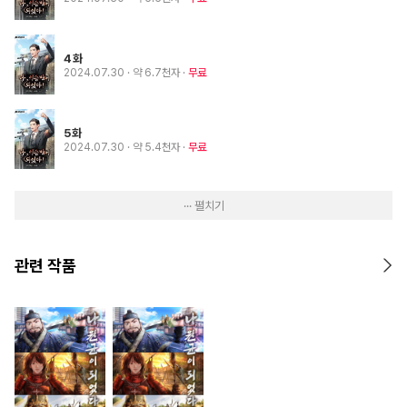
4화
2024.07.30
· 약 6.7천자
무료
5화
2024.07.30
· 약 5.4천자
무료
··· 펼치기
관련 작품