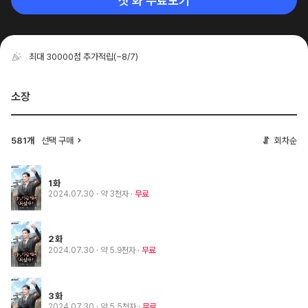
첫 화 무료보기
최대 30000점 추가적립
(~8/7)
소장
581개
선택 구매
회차순
1화
2024.07.30
· 약 3천자
무료
2화
2024.07.30
· 약 5.9천자
무료
3화
2024.07.30
· 약 5.5천자
무료