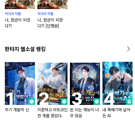
작가의 작품
작가의 작품
나, 원균이 되었
나, 원균이 되었
다?!
다?! [단행본]
판타지 웹소설 랭킹
무기 개발의 신
이혼하고 비트코인
돈 되는 재능이 너
내 뚝배기에 날아
천 개를 찾았다.
무 많음
든 AI