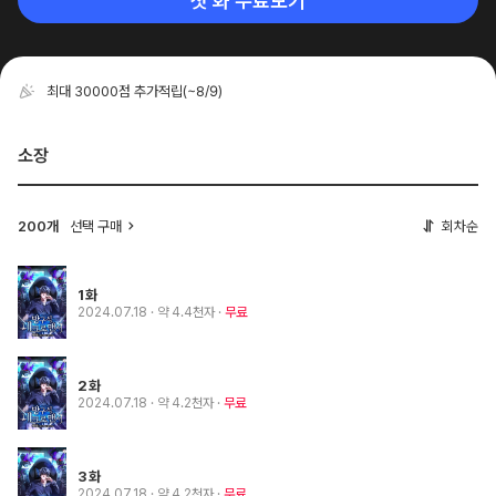
첫 화 무료보기
최대 30000점 추가적립
(~8/9)
소장
200개
선택 구매
회차순
1화
2024.07.18
· 약 4.4천자
무료
2화
2024.07.18
· 약 4.2천자
무료
3화
2024.07.18
· 약 4.2천자
무료