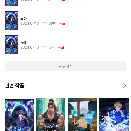
4화
2024.07.18
· 약 4.6천자
무료
5화
2024.07.18
· 약 4.1천자
무료
··· 펼치기
관련 작품