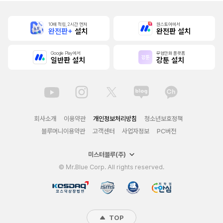
10배 적립, 2시간 먼저
원스토어에서
완전판+
설치
완전판 설치
Google Play에서
무협만화 플랫폼
일반판 설치
강툰 설치
회사소개
이용약관
개인정보처리방침
청소년보호정책
블루머니이용약관
고객센터
사업자정보
PC버전
미스터블루(주)
© Mr.Blue Corp. All rights reserved.
TOP