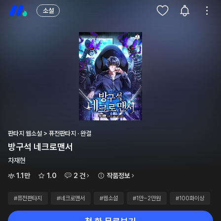
소설
판타지 웹소설 > 퓨전판타지 · 완결
방구석 네크로맨서
차재현
1.1만
1.0
2 건
작품정보
#퓨전판타지
#네크로맨서
#웹소설
#1만~2만원
#100화이상