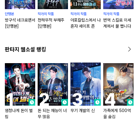
단행본
작가의 작품
작가의 작품
작가의 작품
방구석 네크로맨서
천하무적 부채주
아포칼립스에서 나
번역 스킬로 이세
[단행본]
[단행본]
혼자 세이프 존
계에서 꿀 빱니다
판타지 웹소설 랭킹
엄청나게 돈이 벌
돈 되는 재능이 너
무기 개발의 신
가족에게 500억
림
무 많음
을 숨김