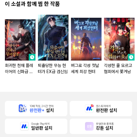
이 소설과 함께 찜 한 작품
회귀한 천재 플레
퇴출당한 무능 헌
버그로 각성 첫날
각성한 줄 모르고
이어의 신화급 무
터가 EX급 검신임
세계 최강 헌터
협회에서 쫓겨남
기창조
10배 적립, 2시간 먼저
원스토어에서
완전판+
설치
완전판 설치
Google Play에서
무협만화 플랫폼
일반판 설치
강툰 설치