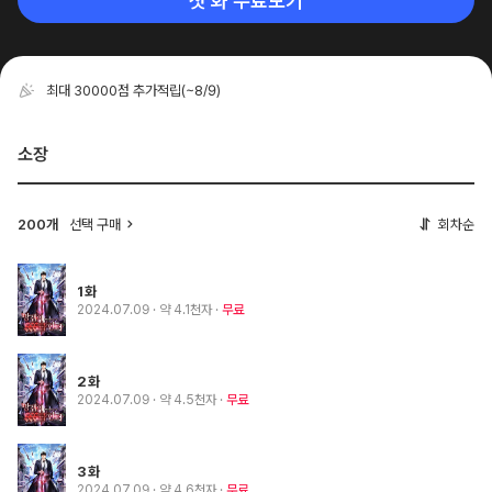
첫 화 무료보기
최대 30000점 추가적립
(~8/9)
소장
200개
선택 구매
회차순
1화
2024.07.09
· 약 4.1천자
무료
2화
2024.07.09
· 약 4.5천자
무료
3화
2024.07.09
· 약 4.6천자
무료