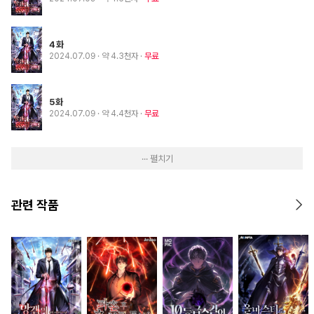
4화
2024.07.09
· 약 4.3천자
무료
5화
2024.07.09
· 약 4.4천자
무료
··· 펼치기
관련 작품