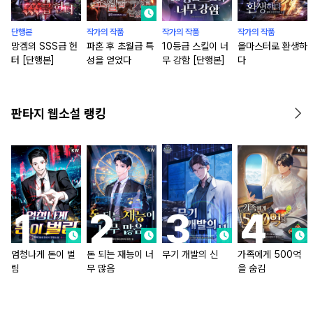
단행본
작가의 작품
작가의 작품
작가의 작품
망겜의 SSS급 헌
파혼 후 초월급 특
10등급 스킬이 너
올마스터로 환생하
터 [단행본]
성을 얻었다
무 강함 [단행본]
다
판타지 웹소설 랭킹
엄청나게 돈이 벌
돈 되는 재능이 너
무기 개발의 신
가족에게 500억
림
무 많음
을 숨김