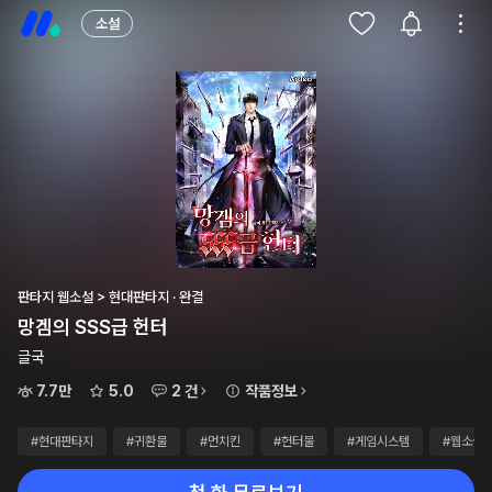
소설
판타지 웹소설 > 현대판타지 · 완결
망겜의 SSS급 헌터
글국
7.7만
5.0
2 건
작품정보
#현대판타지
#귀환물
#먼치킨
#헌터물
#게임시스템
#웹소설