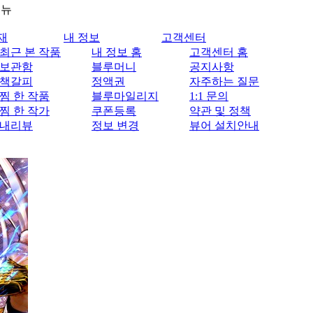
메뉴
재
내 정보
고객센터
최근 본 작품
내 정보 홈
고객센터 홈
보관함
블루머니
공지사항
책갈피
정액권
자주하는 질문
찜 한 작품
블루마일리지
1:1 문의
찜 한 작가
쿠폰등록
약관 및 정책
내리뷰
정보 변경
뷰어 설치안내