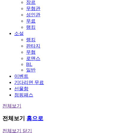
장르
무협관
성인관
무료
랭킹
소설
랭킹
판타지
무협
로맨스
BL
일반
이벤트
기다리면 무료
선물함
점핑패스
전체보기
전체보기
홈으로
전체보기 닫기