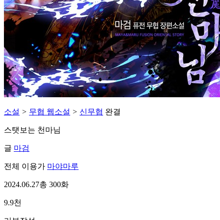
소설
>
무협 웹소설
>
신무협
완결
스탯보는 천마님
글
마검
전체 이용가
마야마루
2024.06.27
총 300화
9.9천