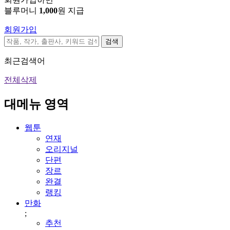
블루머니
1,000
원 지급
회원가입
검색
최근검색어
전체삭제
대메뉴 영역
웹툰
연재
오리지널
단편
장르
완결
랭킹
만화
;
추천