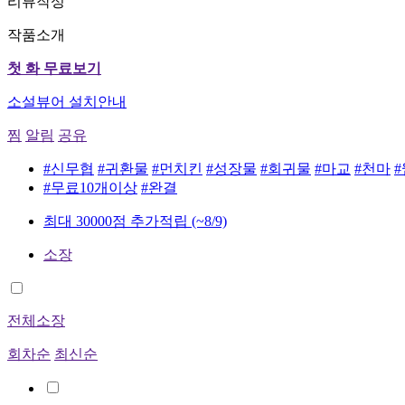
리뷰작성
작품소개
첫 화 무료보기
소설뷰어 설치안내
찜
알림
공유
#신무협
#귀환물
#먼치킨
#성장물
#회귀물
#마교
#천마
#무료10개이상
#완결
최대 30000점 추가적립
(~8/9)
소장
전체소장
회차순
최신순