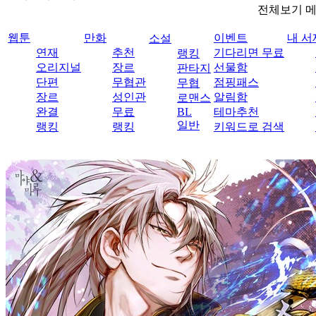
전체보기 
웹툰
만화
이벤트
내 서
소설
연재
추천
기다리면 무료
랭킹
오리지널
장르
선물함
판타지
단편
무협관
점핑패스
무협
장르
성인관
알림함
로맨스
완결
무료
BL
테마추천
일반
랭킹
랭킹
키워드로 검색