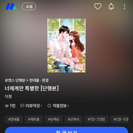
소설
로맨스 단행본 > 현대물 · 완결
너에게만 특별한 [단행본]
이정
1천
리뷰작성
작품정보
#현대물
#재회물
#능력남
#상처녀
#1만~2만원
#2권~5권