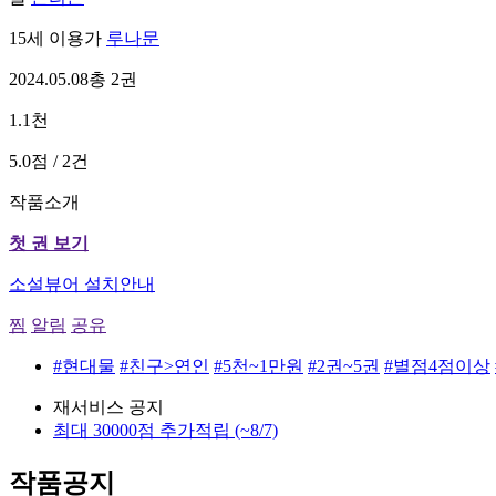
15세 이용가
루나문
2024.05.08
총 2권
1.1천
5.0점 / 2건
작품소개
첫 권 보기
소설뷰어 설치안내
찜
알림
공유
#현대물
#친구>연인
#5천~1만원
#2권~5권
#별점4점이상
재서비스 공지
최대 30000점 추가적립
(~8/7)
작품공지