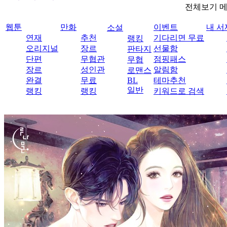
전체보기 
웹툰
만화
이벤트
내 서
소설
연재
추천
기다리면 무료
랭킹
오리지널
장르
선물함
판타지
단편
무협관
점핑패스
무협
장르
성인관
알림함
로맨스
완결
무료
BL
테마추천
일반
랭킹
랭킹
키워드로 검색