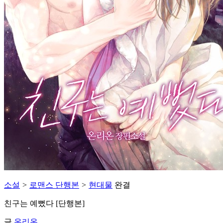
소설
>
로맨스 단행본
>
현대물
완결
친구는 예뻤다 [단행본]
글
온리온