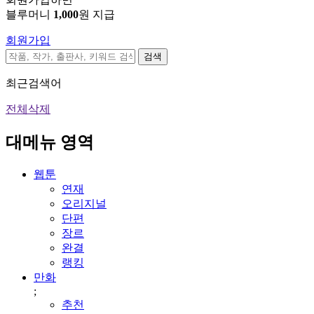
블루머니
1,000
원 지급
회원가입
검색
최근검색어
전체삭제
대메뉴 영역
웹툰
연재
오리지널
단편
장르
완결
랭킹
만화
;
추천