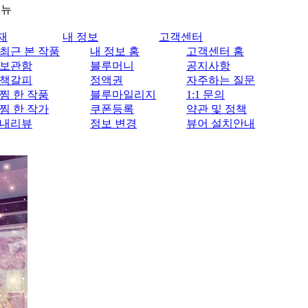
메뉴
재
내 정보
고객센터
최근 본 작품
내 정보 홈
고객센터 홈
보관함
블루머니
공지사항
책갈피
정액권
자주하는 질문
찜 한 작품
블루마일리지
1:1 문의
찜 한 작가
쿠폰등록
약관 및 정책
내리뷰
정보 변경
뷰어 설치안내