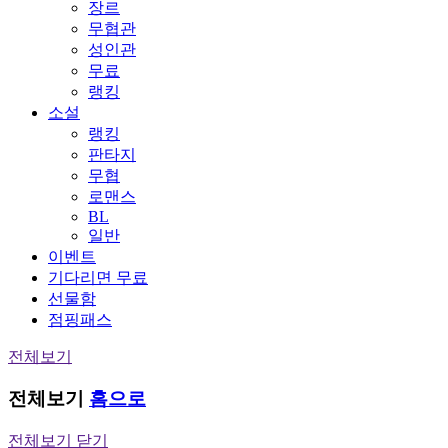
장르
무협관
성인관
무료
랭킹
소설
랭킹
판타지
무협
로맨스
BL
일반
이벤트
기다리면 무료
선물함
점핑패스
전체보기
전체보기
홈으로
전체보기 닫기