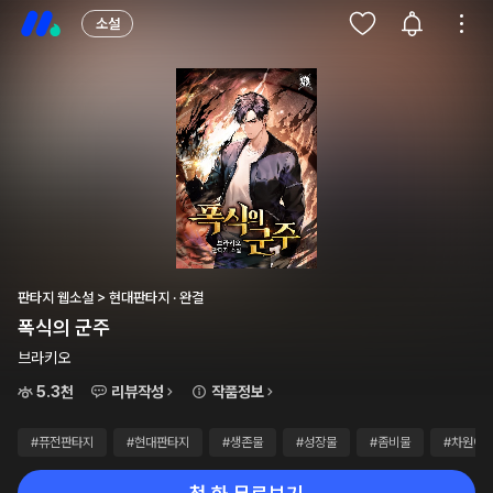
소설
판타지 웹소설 > 현대판타지 · 완결
폭식의 군주
브라키오
5.3천
리뷰작성
작품정보
#퓨전판타지
#현대판타지
#생존물
#성장물
#좀비물
#차원이