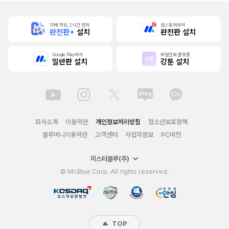
10배 적립, 2시간 먼저
원스토어에서
완전판+
설치
완전판 설치
Google Play에서
무협만화 플랫폼
일반판 설치
강툰 설치
회사소개
이용약관
개인정보처리방침
청소년보호정책
블루머니이용약관
고객센터
사업자정보
PC버전
미스터블루(주)
© Mr.Blue Corp. All rights reserved.
TOP