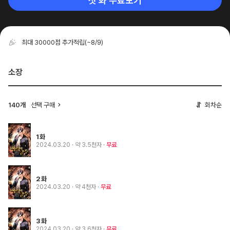
첫 화 무료보기
최대 30000점 추가적립
(~8/9)
소장
140개
선택 구매
회차순
1화
2024.03.20
· 약 3.5천자
무료
2화
2024.03.20
· 약 4천자
무료
3화
2024.03.20
· 약 3.6천자
무료