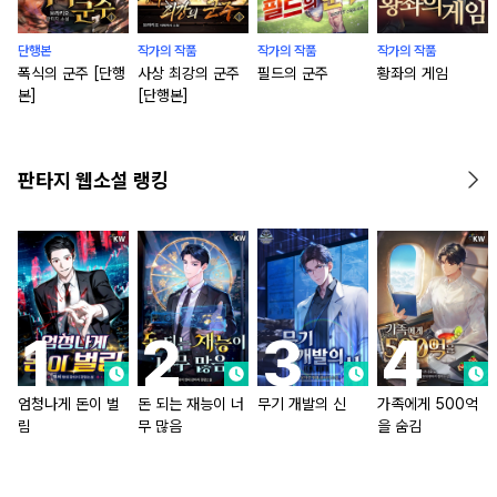
단행본
작가의 작품
작가의 작품
작가의 작품
폭식의 군주 [단행
사상 최강의 군주
필드의 군주
황좌의 게임
본]
[단행본]
판타지 웹소설 랭킹
엄청나게 돈이 벌
돈 되는 재능이 너
무기 개발의 신
가족에게 500억
림
무 많음
을 숨김