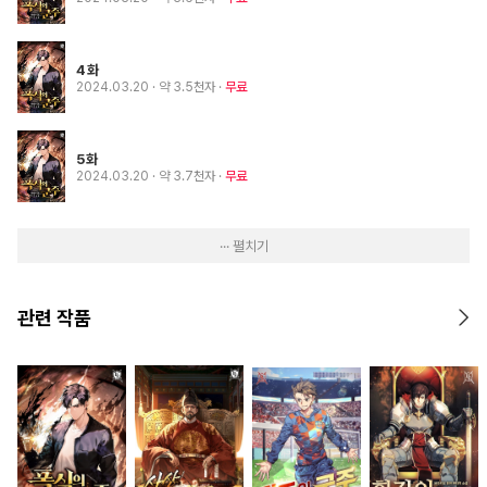
4화
2024.03.20
· 약 3.5천자
무료
5화
2024.03.20
· 약 3.7천자
무료
··· 펼치기
관련 작품