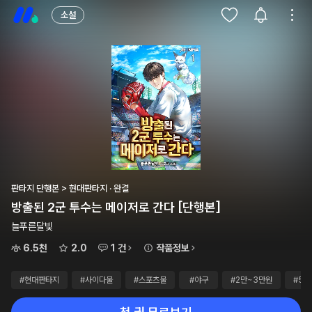
소설
판타지 단행본 > 현대판타지 · 완결
방출된 2군 투수는 메이저로 간다 [단행본]
늘푸른달빛
6.5천
2.0
1 건
작품정보
#현대판타지
#사이다물
#스포츠물
#야구
#2만~3만원
#5권