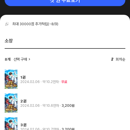
첫 권 무료보기
최대 30000점 추가적립
(~8/9)
소장
8개
선택 구매
회차순
1권
2024.02.06
· 약 10.2만자
무료
2권
2024.02.06
· 약 10.6만자
3,200원
3권
2024.02.06
· 약 10.7만자
3,200원