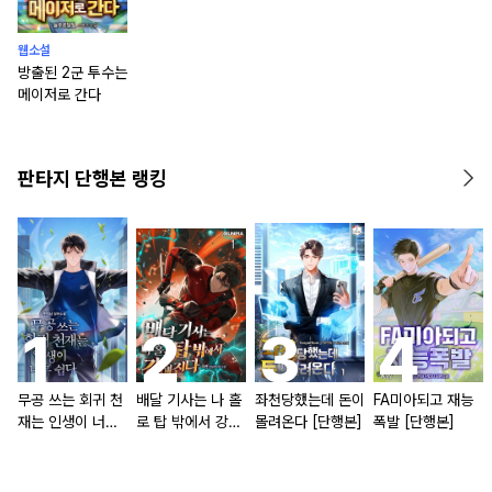
웹소설
방출된 2군 투수는
메이저로 간다
판타지 단행본 랭킹
무공 쓰는 회귀 천
배달 기사는 나 홀
좌천당했는데 돈이
FA미아되고 재능
재는 인생이 너무
로 탑 밖에서 강해
몰려온다 [단행본]
폭발 [단행본]
쉽다 [단행본]
진다 [단행본]