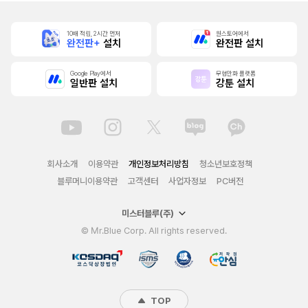
10배 적립, 2시간 먼저
원스토어에서
완전판+
설치
완전판 설치
Google Play에서
무협만화 플랫폼
일반판 설치
강툰 설치
회사소개
이용약관
개인정보처리방침
청소년보호정책
블루머니이용약관
고객센터
사업자정보
PC버전
미스터블루(주)
© Mr.Blue Corp. All rights reserved.
TOP