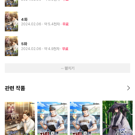
4화
2024.02.06
· 약 5.4천자
무료
5화
2024.02.06
· 약 4.9천자
무료
··· 펼치기
관련 작품