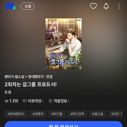
소설
판타지 웹소설 > 현대판타지 · 완결
2회차는 걸그룹 프로듀서!
토용
1.2만
리뷰작성
작품정보
#현대판타지
#연예계
#회귀물
#PD/감독
#웹소설
#5천~1만