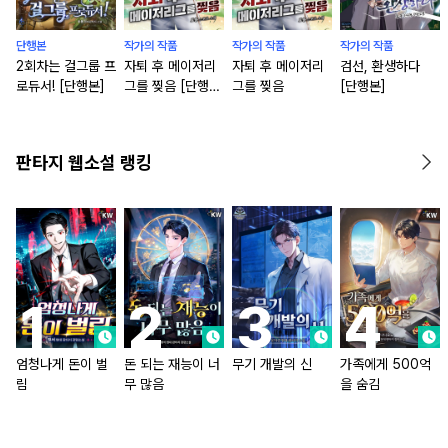
단행본
작가의 작품
작가의 작품
작가의 작품
2회차는 걸그룹 프
자퇴 후 메이저리
자퇴 후 메이저리
검선, 환생하다
로듀서! [단행본]
그를 찢음 [단행
그를 찢음
[단행본]
본]
판타지 웹소설 랭킹
엄청나게 돈이 벌
돈 되는 재능이 너
무기 개발의 신
가족에게 500억
림
무 많음
을 숨김