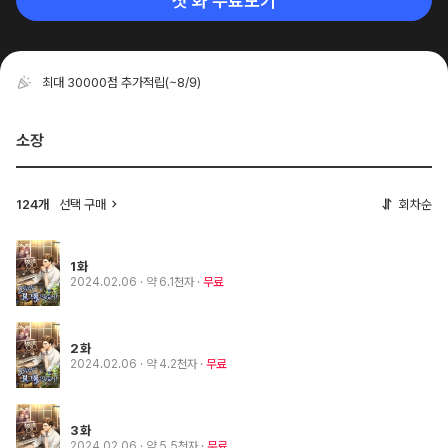
첫 화 무료보기
최대 30000점 추가적립
(~8/9)
소장
124개
선택 구매
회차순
1화
2024.02.06
· 약 6.1천자
무료
2화
2024.02.06
· 약 4.2천자
무료
3화
2024.02.06
· 약 5.5천자
무료