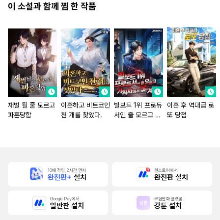
이 소설과 함께 찜 한 작품
재벌 될 줄 모르고
이혼하고 비트코인
빌보드 1위 프로듀
이혼 후 역대급 로
파혼당함
천 개를 찾았다.
서인 줄 모르고 기
또 당첨
획사에서 쫓겨남
10배 적립, 2시간 먼저
원스토어에서
완전판+
설치
완전판 설치
Google Play에서
무협만화 플랫폼
일반판 설치
강툰 설치