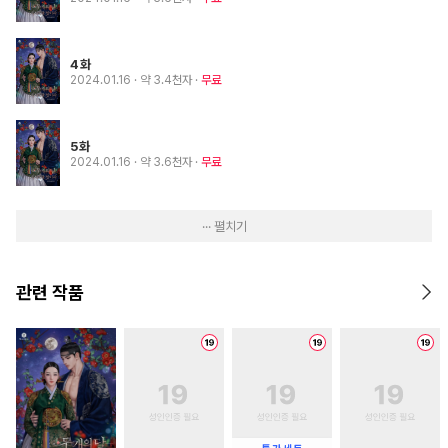
4화
2024.01.16
· 약 3.4천자
무료
5화
2024.01.16
· 약 3.6천자
무료
··· 펼치기
관련 작품