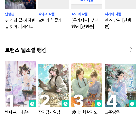
단행본
작가의 작품
작가의 작품
작가의 작품
두 개의 달-세자빈
오빠가 해줄게
[특가세트] 부부
엑스 남편 [단행
을 찾아라[개정판]
행위 [단행본]
본]
[단행본]
로맨스 웹소설 랭킹
반파부군태총아
장저장가일상
병미인화살저도
교주영옥