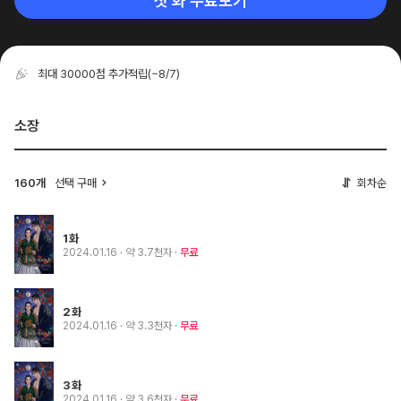
첫 화 무료보기
최대 30000점 추가적립
(~8/7)
소장
160개
선택 구매
회차순
1화
2024.01.16
· 약 3.7천자
무료
2화
2024.01.16
· 약 3.3천자
무료
3화
2024.01.16
· 약 3.6천자
무료