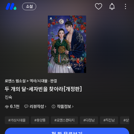
소설
로맨스 웹소설 > 역사/시대물 · 완결
두 개의 달-세자빈을 찾아라[개정판]
진숙
6.1천
리뷰작성
작품정보
#가상시대물
#동양풍
#로맨스판타지
#다정남
#직진남
#상처