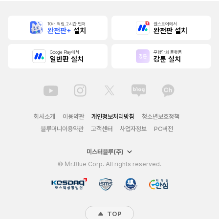
10배 적립, 2시간 먼저
원스토어에서
완전판+
설치
완전판 설치
Google Play에서
무협만화 플랫폼
일반판 설치
강툰 설치
회사소개
이용약관
개인정보처리방침
청소년보호정책
블루머니이용약관
고객센터
사업자정보
PC버전
미스터블루(주)
© Mr.Blue Corp. All rights reserved.
TOP