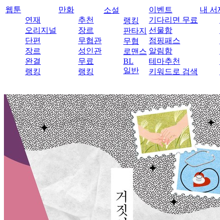
웹툰
만화
이벤트
내 서
소설
연재
추천
기다리면 무료
랭킹
오리지널
장르
선물함
판타지
단편
무협관
점핑패스
무협
장르
성인관
알림함
로맨스
완결
무료
BL
테마추천
일반
랭킹
랭킹
키워드로 검색