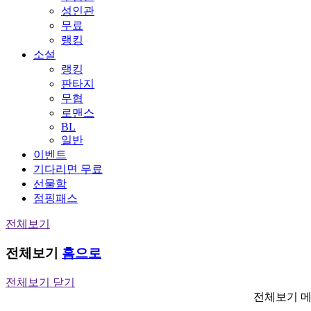
성인관
무료
랭킹
소설
랭킹
판타지
무협
로맨스
BL
일반
이벤트
기다리면 무료
선물함
점핑패스
전체보기
전체보기
홈으로
전체보기 닫기
전체보기 