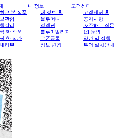
재
내 정보
고객센터
최근 본 작품
내 정보 홈
고객센터 홈
보관함
블루머니
공지사항
책갈피
정액권
자주하는 질문
찜 한 작품
블루마일리지
1:1 문의
찜 한 작가
쿠폰등록
약관 및 정책
내리뷰
정보 변경
뷰어 설치안내