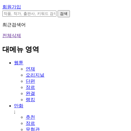
회원가입
검색
최근검색어
전체삭제
대메뉴 영역
웹툰
연재
오리지널
단편
장르
완결
랭킹
만화
;
추천
장르
무협관