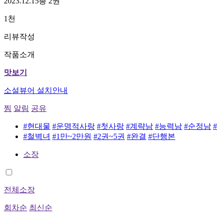
2023.12.15
총 2권
1천
리뷰작성
작품소개
맛보기
소설뷰어 설치안내
찜
알림
공유
#현대물
#운명적사랑
#첫사랑
#계략남
#능력남
#순정남
#철벽녀
#1만~2만원
#2권~5권
#완결
#단행본
소장
전체소장
회차순
최신순