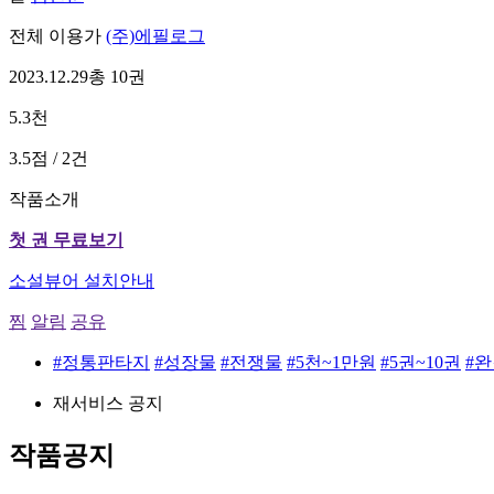
전체 이용가
(주)에필로그
2023.12.29
총 10권
5.3천
3.5점 / 2건
작품소개
첫 권 무료보기
소설뷰어 설치안내
찜
알림
공유
#정통판타지
#성장물
#전쟁물
#5천~1만원
#5권~10권
#
재서비스 공지
작품공지