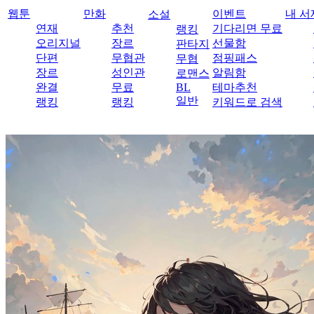
웹툰
만화
이벤트
내 서
소설
연재
추천
기다리면 무료
랭킹
오리지널
장르
선물함
판타지
단편
무협관
점핑패스
무협
장르
성인관
알림함
로맨스
완결
무료
BL
테마추천
일반
랭킹
랭킹
키워드로 검색