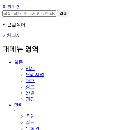
회원가입
검색
최근검색어
전체삭제
대메뉴 영역
웹툰
연재
오리지널
단편
장르
완결
랭킹
만화
;
추천
장르
무협관