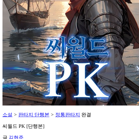
소설
>
판타지 단행본
>
정통판타지
완결
씨월드 PK [단행본]
글
김현준