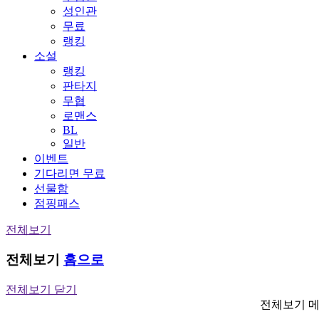
성인관
무료
랭킹
소설
랭킹
판타지
무협
로맨스
BL
일반
이벤트
기다리면 무료
선물함
점핑패스
전체보기
전체보기
홈으로
전체보기 닫기
전체보기 