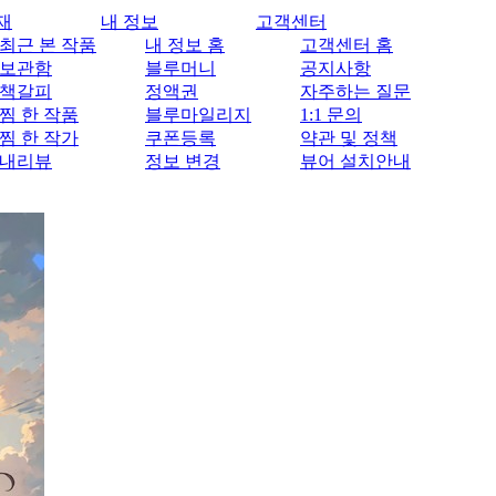
재
내 정보
고객센터
최근 본 작품
내 정보 홈
고객센터 홈
보관함
블루머니
공지사항
책갈피
정액권
자주하는 질문
찜 한 작품
블루마일리지
1:1 문의
찜 한 작가
쿠폰등록
약관 및 정책
내리뷰
정보 변경
뷰어 설치안내