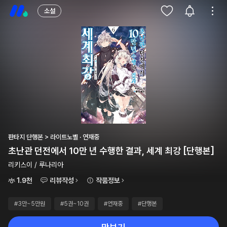
소설
판타지 단행본 > 라이트노벨 · 연재중
초난관 던전에서 10만 년 수행한 결과, 세계 최강 [단행본]
리키스이 / 루나리아
1.9천
리뷰작성
작품정보
#3만~5만원
#5권~10권
#연재중
#단행본