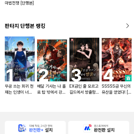
마법전쟁 [단행본]
판타지 단행본 랭킹
무공 쓰는 회귀 천
배달 기사는 나 홀
EX급인 줄 모르고
SSSSS급 무신의
재는 인생이 너무
로 탑 밖에서 강해
길드에서 방출함
유산을 얻었다! [단
쉽다 [단행본]
진다 [단행본]
[단행본]
행본]
10배 적립, 2시간 먼저
원스토어에서
완전판+
설치
완전판 설치