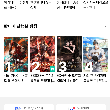
아카데미 마법천재
환생했더니 S급
환생했더니 S급
성기사는 마검으로
로 사는 법
성좌
성좌 [단행본]
군림한다
판타지 단행본 랭킹
배달 기사는 나 홀
SSSSS급 무신의
EX급인 줄 모르고
자퇴 후 메이저리
로 탑 밖에서 강해
유산을 얻었다! [단
길드에서 방출함
그를 찢음 [단행
진다 [단행본]
행본]
[단행본]
본]
10배 적립, 2시간 먼저
원스토어에서