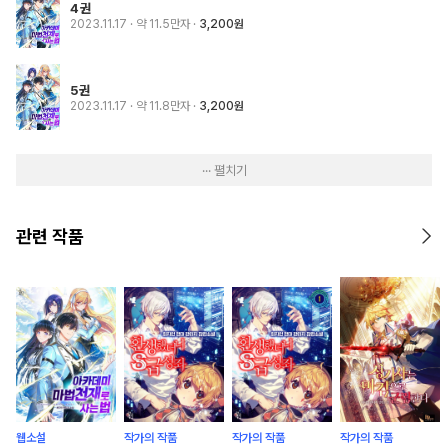
4권
2023.11.17
· 약 11.5만자
3,200원
5권
2023.11.17
· 약 11.8만자
3,200원
··· 펼치기
관련 작품
웹소설
작가의 작품
작가의 작품
작가의 작품