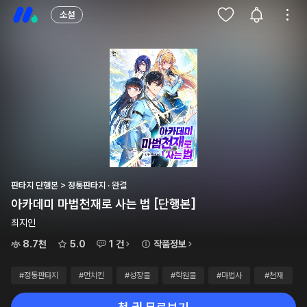
소설
판타지 단행본 > 정통판타지 · 완결
아카데미 마법천재로 사는 법 [단행본]
최지인
8.7천
5.0
1 건
작품정보
#정통판타지
#먼치킨
#성장물
#학원물
#마법사
#천재