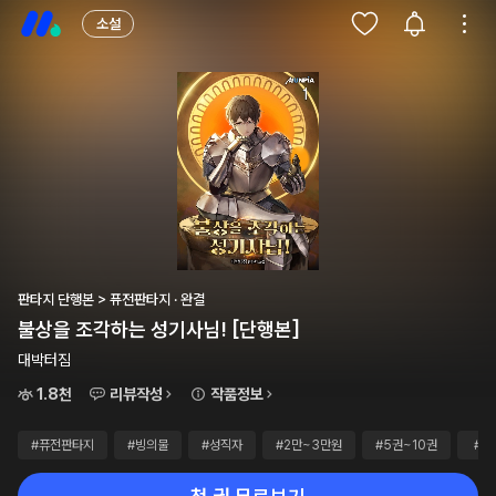
소설
판타지 단행본 > 퓨전판타지 · 완결
불상을 조각하는 성기사님! [단행본]
대박터짐
1.8천
리뷰작성
작품정보
#퓨전판타지
#빙의물
#성직자
#2만~3만원
#5권~10권
#완