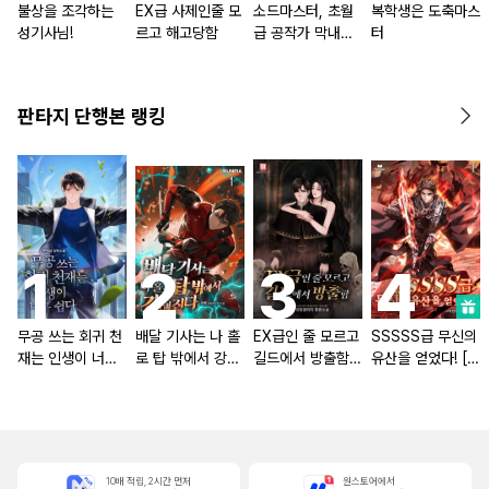
불상을 조각하는
EX급 사제인줄 모
소드마스터, 초월
복학생은 도축마스
성기사님!
르고 해고당함
급 공작가 막내되
터
다 [단행본]
판타지 단행본 랭킹
무공 쓰는 회귀 천
배달 기사는 나 홀
EX급인 줄 모르고
SSSSS급 무신의
재는 인생이 너무
로 탑 밖에서 강해
길드에서 방출함
유산을 얻었다! [단
쉽다 [단행본]
진다 [단행본]
[단행본]
행본]
10배 적립, 2시간 먼저
원스토어에서