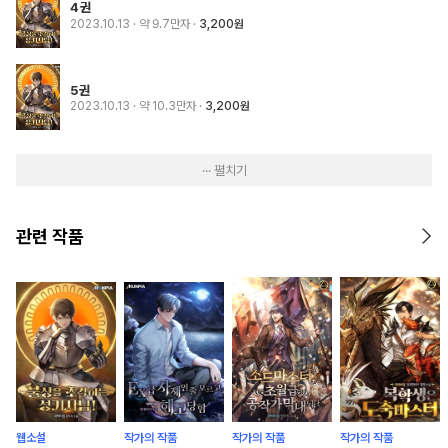
4권
2023.10.13
· 약 9.7만자
3,200원
5권
2023.10.13
· 약 10.3만자
3,200원
··· 펼치기
관련 작품
웹소설
작가의 작품
작가의 작품
작가의 작품