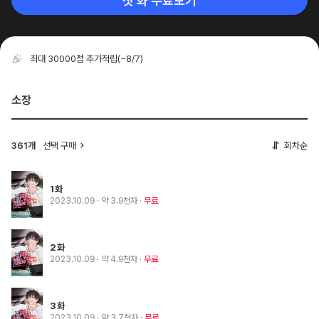
첫 화 무료보기
최대 30000점 추가적립
(~8/7)
소장
361개
선택 구매
회차순
1화
2023.10.09
· 약 3.9천자
무료
2화
2023.10.09
· 약 4.9천자
무료
3화
2023.10.09
· 약 3.7천자
무료