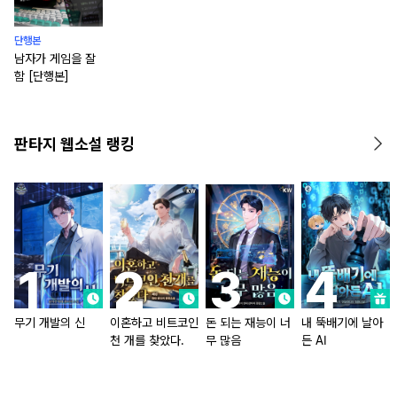
단행본
남자가 게임을 잘
함 [단행본]
판타지 웹소설 랭킹
무기 개발의 신
이혼하고 비트코인
돈 되는 재능이 너
내 뚝배기에 날아
천 개를 찾았다.
무 많음
든 AI