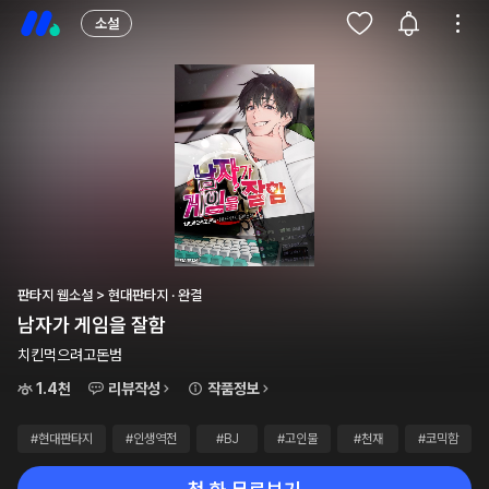
소설
판타지 웹소설 > 현대판타지 · 완결
남자가 게임을 잘함
치킨먹으려고돈범
1.4천
리뷰작성
작품정보
#현대판타지
#인생역전
#BJ
#고인물
#천재
#코믹함