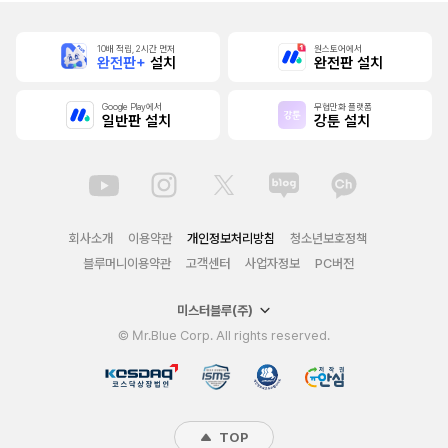
10배 적립, 2시간 먼저
원스토어에서
완전판+
설치
완전판 설치
Google Play에서
무협만화 플랫폼
일반판 설치
강툰 설치
회사소개
이용약관
개인정보처리방침
청소년보호정책
블루머니이용약관
고객센터
사업자정보
PC버전
미스터블루(주)
© Mr.Blue Corp. All rights reserved.
TOP