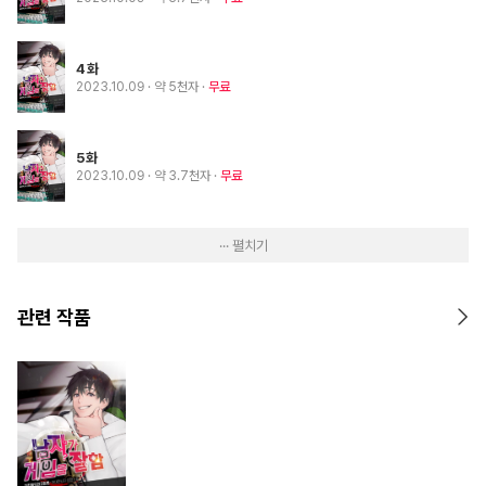
4화
2023.10.09
· 약 5천자
무료
5화
2023.10.09
· 약 3.7천자
무료
··· 펼치기
관련 작품