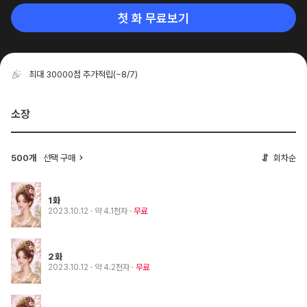
첫 화 무료보기
최대 30000점 추가적립
(~8/7)
소장
500개
선택 구매
회차순
1화
2023.10.12
· 약 4.1천자
무료
2화
2023.10.12
· 약 4.2천자
무료