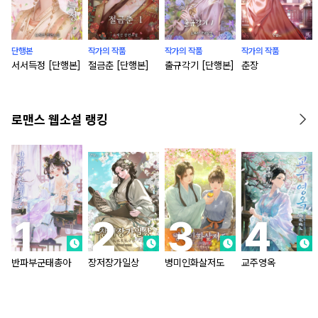
단행본
작가의 작품
작가의 작품
작가의 작품
서서득정 [단행본]
절금춘 [단행본]
출규각기 [단행본]
춘장
로맨스 웹소설 랭킹
반파부군태총아
장저장가일상
병미인화살저도
교주영옥