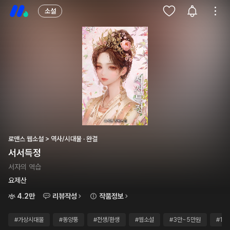
소설
로맨스 웹소설 > 역사/시대물 · 완결
서서득정
서자의 역습
요제산
4.2만
리뷰작성
작품정보
#가상시대물
#동양풍
#전생/환생
#웹소설
#3만~5만원
#10