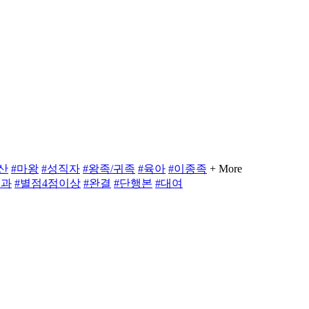
산
#마왕
#성직자
#왕족/귀족
#육아
#이종족
+ More
초과
#별점4점이상
#완결
#단행본
#대여