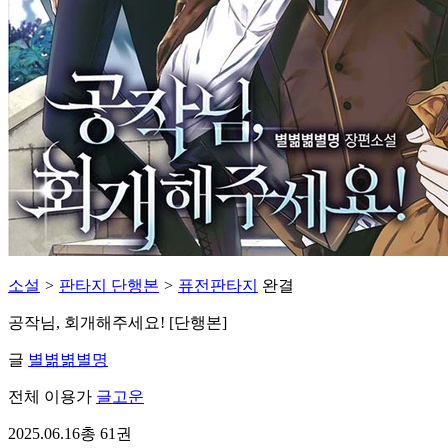
소설
>
판타지 단행본
>
퓨전판타지
완결
공작님, 회개해주세요! [단행본]
글
별볆볆별명
전체 이용가
글고운
2025.06.16
총 61권