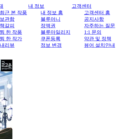
재
내 정보
고객센터
최근 본 작품
내 정보 홈
고객센터 홈
보관함
블루머니
공지사항
책갈피
정액권
자주하는 질문
찜 한 작품
블루마일리지
1:1 문의
찜 한 작가
쿠폰등록
약관 및 정책
내리뷰
정보 변경
뷰어 설치안내