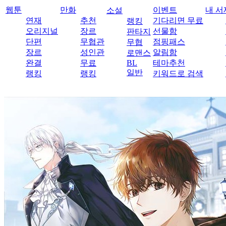
웹툰
만화
이벤트
내 서
소설
연재
추천
기다리면 무료
랭킹
오리지널
장르
선물함
판타지
단편
무협관
점핑패스
무협
장르
성인관
알림함
로맨스
완결
무료
BL
테마추천
일반
랭킹
랭킹
키워드로 검색