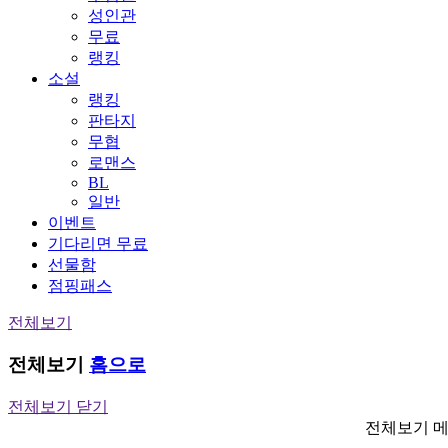
성인관
무료
랭킹
소설
랭킹
판타지
무협
로맨스
BL
일반
이벤트
기다리면 무료
선물함
점핑패스
전체보기
전체보기
홈으로
전체보기 닫기
전체보기 