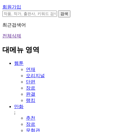
회원가입
검색
최근검색어
전체삭제
대메뉴 영역
웹툰
연재
오리지널
단편
장르
완결
랭킹
만화
;
추천
장르
무협관