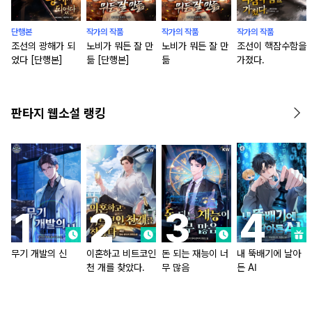
단행본
작가의 작품
작가의 작품
작가의 작품
조선의 광해가 되
노비가 뭐든 잘 만
노비가 뭐든 잘 만
조선이 핵잠수함을
었다 [단행본]
듦 [단행본]
듦
가졌다.
판타지 웹소설 랭킹
무기 개발의 신
이혼하고 비트코인
돈 되는 재능이 너
내 뚝배기에 날아
천 개를 찾았다.
무 많음
든 AI