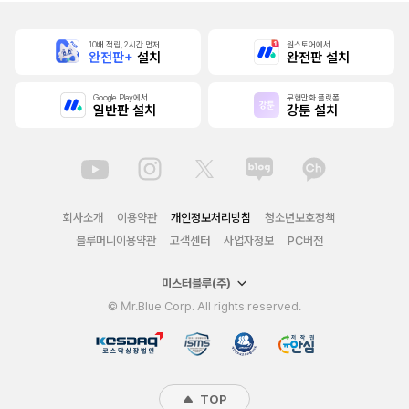
10배 적립, 2시간 먼저
원스토어에서
완전판+
설치
완전판 설치
Google Play에서
무협만화 플랫폼
일반판 설치
강툰 설치
회사소개
이용약관
개인정보처리방침
청소년보호정책
블루머니이용약관
고객센터
사업자정보
PC버전
미스터블루(주)
© Mr.Blue Corp. All rights reserved.
TOP