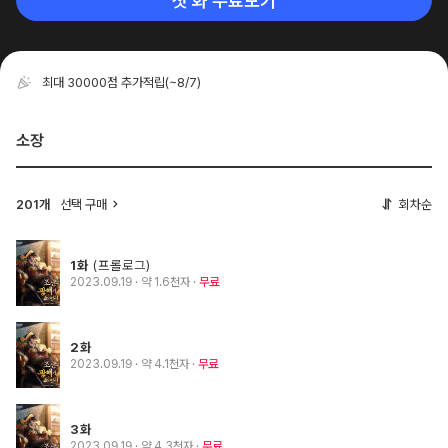
첫 화 무료보기
최대 30000점 추가적립
(~8/7)
소장
201개
선택 구매
회차순
1화
(프롤로그)
2023.09.19
· 약 1.6천자
무료
2화
2023.09.19
· 약 4.1천자
무료
3화
2023.09.19
· 약 4.3천자
무료