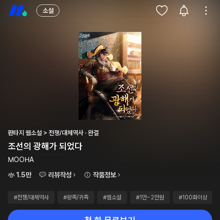
소설
판타지 웹소설 > 전쟁/대체역사 · 완결
조선의 광해가 되었다
MOOHA
1.5만
리뷰작성
작품정보
#전쟁/대체역사
#왕족/귀족
#웹소설
#1만~2만원
#100화이상