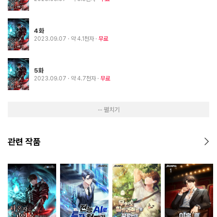
4화
2023.09.07
· 약 4.1천자
무료
5화
2023.09.07
· 약 4.7천자
무료
··· 펼치기
관련 작품