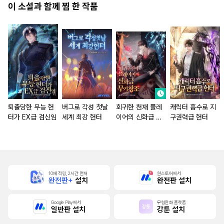
이 소설과 함께 찜 한 작품
퇴출당한 무능 헌
버그로 각성 첫날
회귀한 천재 플레
캐릭터 흡수로 지
터가 EX급 검신임
세계 최강 헌터
이어의 신화급 무
구권력급 헌터
기창조
10배 적립, 2시간 먼저
원스토어에서
완전판+
설치
완전판 설치
Google Play에서
무협만화 플랫폼
일반판 설치
강툰 설치