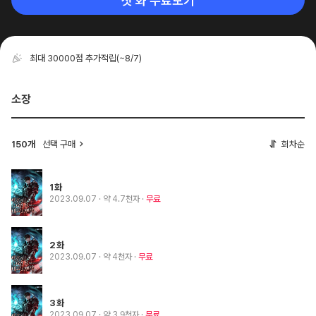
첫 화 무료보기
최대 30000점 추가적립
(~8/7)
소장
150개
선택 구매
회차순
1화
2023.09.07
· 약 4.7천자
무료
2화
2023.09.07
· 약 4천자
무료
3화
2023.09.07
· 약 3.9천자
무료