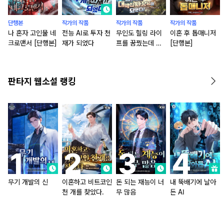
단행본
작가의 작품
작가의 작품
작가의 작품
나 혼자 고인물 네
전능 AI로 투자 천
무인도 힐링 라이
이혼 후 톱매니저
크로맨서 [단행본]
재가 되었다
프를 꿈꿨는데 대
[단행본]
박집 사장님이 되
었다!
판타지 웹소설 랭킹
무기 개발의 신
이혼하고 비트코인
돈 되는 재능이 너
내 뚝배기에 날아
천 개를 찾았다.
무 많음
든 AI