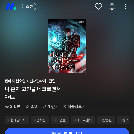
소설
판타지 웹소설 > 현대판타지 · 완결
나 혼자 고인물 네크로맨서
R렉스
2.6만
2.3
4 건
작품정보
#현대판타지
#먼치킨
#고인물
#네크로맨서
#탑등반
#웹소설