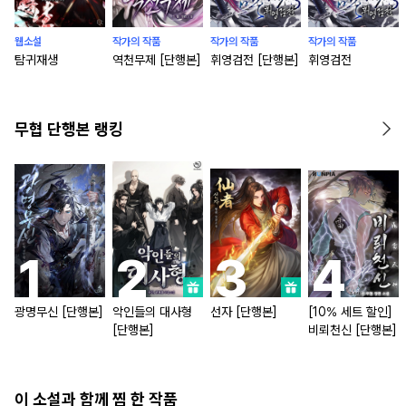
웹소설
작가의 작품
작가의 작품
작가의 작품
탐귀재생
역천무제 [단행본]
휘영검전 [단행본]
휘영검전
무협 단행본 랭킹
광명무신 [단행본]
악인들의 대사형
선자 [단행본]
[10% 세트 할인]
[단행본]
비뢰천신 [단행본]
이 소설과 함께 찜 한 작품