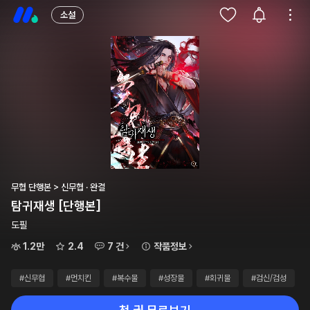
소설
무협 단행본 > 신무협 · 완결
탐귀재생 [단행본]
도필
1.2만
2.4
7 건
작품정보
#신무협
#먼치킨
#복수물
#성장물
#회귀물
#검신/검성