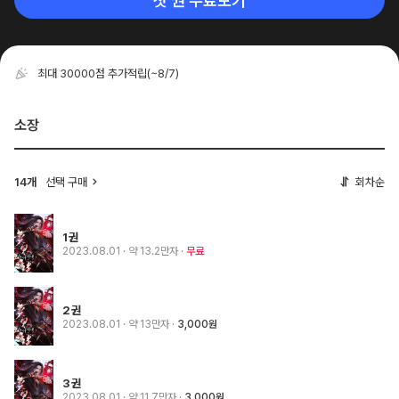
첫 권 무료보기
최대 30000점 추가적립
(~8/7)
소장
14개
선택 구매
회차순
1권
2023.08.01
· 약 13.2만자
무료
2권
2023.08.01
· 약 13만자
3,000원
3권
2023.08.01
· 약 11.7만자
3,000원