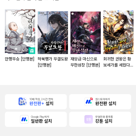
만행무승 [단행본]
하북팽가 무결도왕
재앙급 마신으로
회귀한 권왕은 황
[단행본]
무한성장 [단행본]
보세가를 세웠다
[단행본]
10배 적립, 2시간 먼저
원스토어에서
완전판+
설치
완전판 설치
Google Play에서
무협만화 플랫폼
일반판 설치
강툰 설치